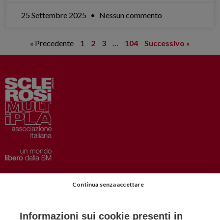
25 Settembre 2025
Nessun commento
« Precedente
1
2
3
…
104
Successivo »
Privacy
–
Disclaimer
Continua senza accettare
AISM.it
Richiedi Informazioni
Informazioni sui cookie presenti in
Iscriviti alla Newsletter