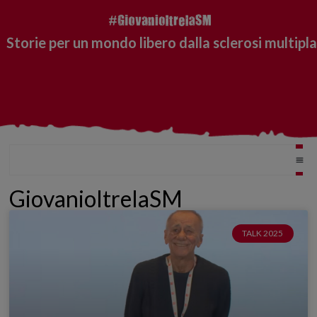
Storie per un mondo libero dalla sclerosi multipla
GiovanioltrelaSM
TALK 2025