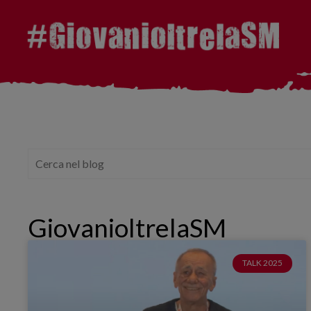
GiovanioltrelaSM
TALK 2025