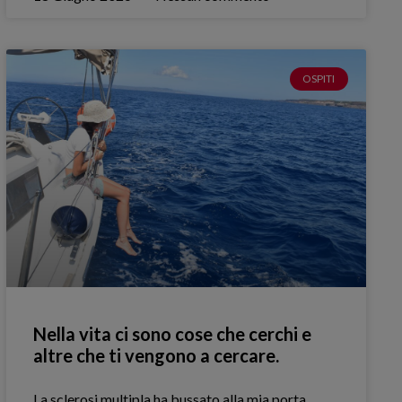
OSPITI
Nella vita ci sono cose che cerchi e
altre che ti vengono a cercare.
La sclerosi multipla ha bussato alla mia porta