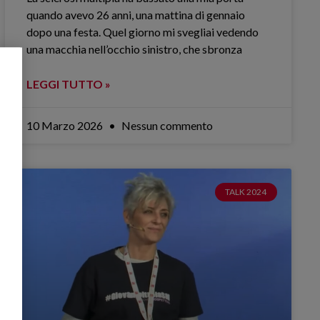
quando avevo 26 anni, una mattina di gennaio
dopo una festa. Quel giorno mi svegliai vedendo
una macchia nell’occhio sinistro, che sbronza
LEGGI TUTTO »
10 Marzo 2026
Nessun commento
TALK 2024