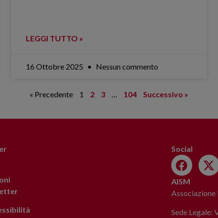
LEGGI TUTTO »
16 Ottobre 2025
Nessun commento
« Precedente
1
2
3
…
104
Successivo »
er
Social
oni
AISM
letter
Associazione I
ssibilità
Sede Legale: 