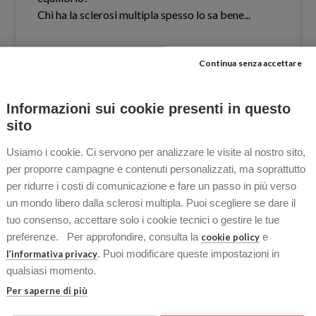
Chi ha la sclerosi multipla spesso lo sa bene.​..
Continua senza accettare
LEGGI TUTTO »
Informazioni sui cookie presenti in questo
14 Aprile 2026
Nessun commento
sito
Usiamo i cookie. Ci servono per analizzare le visite al nostro sito,
per proporre campagne e contenuti personalizzati, ma soprattutto
per ridurre i costi di comunicazione e fare un passo in più verso
OSPITI
un mondo libero dalla sclerosi multipla. Puoi scegliere se dare il
tuo consenso, accettare solo i cookie tecnici o gestire le tue
preferenze. Per approfondire, consulta la
e
cookie policy
. Puoi modificare queste impostazioni in
l’informativa privacy
qualsiasi momento.
Per saperne di più