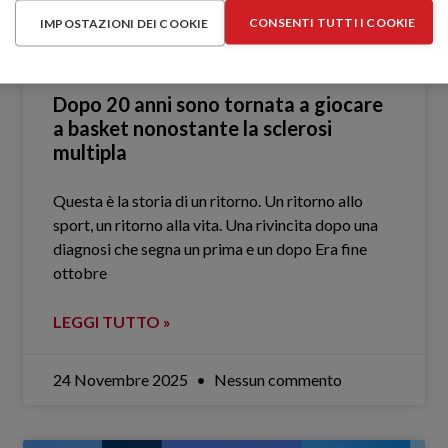
CONSENTI TUTTI I COOKIE
IMPOSTAZIONI DEI COOKIE
Dopo 20 anni sono tornata a giocare
a basket nonostante la sclerosi
multipla
Questa è la storia di un ritorno. Un ritorno allo
sport, un ritorno alla vita. Una rivincita dopo una
diagnosi che segna un prima e un dopo Era fine
ottobre
LEGGI TUTTO »
24 Novembre 2025
Nessun commento