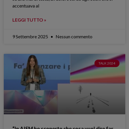
accentuava al
LEGGI TUTTO »
9 Settembre 2025
Nessun commento
TALK 2024
“In AISM ho scoperto che cosa vuol dire far