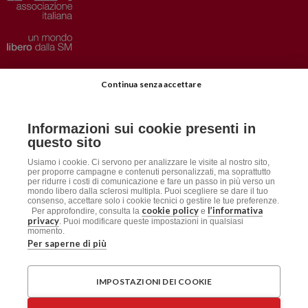
Privacy
–
Disclaimer
Continua senza accettare
AISM.it
Richiedi Informazioni
Informazioni sui cookie presenti in
Iscriviti alla Newsletter
questo sito
Dichiarazione accessibilità
Usiamo i cookie. Ci servono per analizzare le visite al nostro sito,
per proporre campagne e contenuti personalizzati, ma soprattutto
per ridurre i costi di comunicazione e fare un passo in più verso un
mondo libero dalla sclerosi multipla. Puoi scegliere se dare il tuo
Social
consenso, accettare solo i cookie tecnici o gestire le tue preferenze.
cookie policy
l’informativa
Per approfondire, consulta la
e
privacy
. Puoi modificare queste impostazioni in qualsiasi
momento.
AISM
Per saperne di più
Associazione Italiana Sclerosi Multipla APS / ETS
IMPOSTAZIONI DEI COOKIE
Sede Legale: Via Cavour 181/a, 00184 Roma
CF: 96015150582 – PI: 06125061009