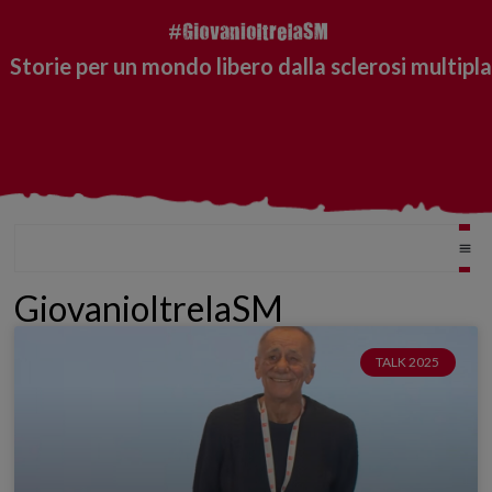
Storie per un mondo libero dalla sclerosi multipla
GiovanioltrelaSM
TALK 2025