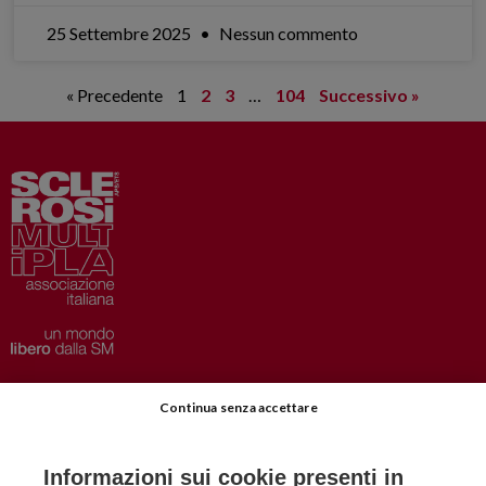
25 Settembre 2025
Nessun commento
« Precedente
1
2
3
…
104
Successivo »
Privacy
–
Disclaimer
Continua senza accettare
AISM.it
Richiedi Informazioni
Informazioni sui cookie presenti in
Iscriviti alla Newsletter