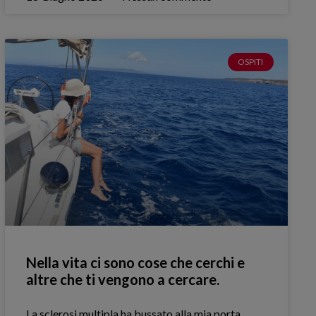
OSPITI
Nella vita ci sono cose che cerchi e
altre che ti vengono a cercare.
La sclerosi multipla ha bussato alla mia porta