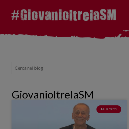
GiovanioltrelaSM
TALK 2025