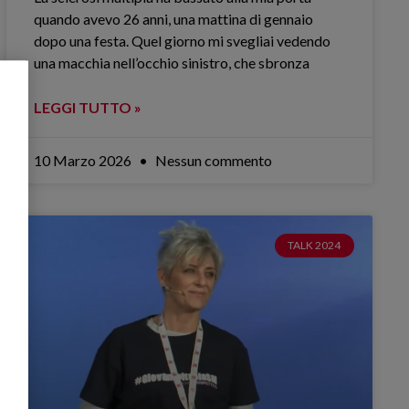
quando avevo 26 anni, una mattina di gennaio
dopo una festa. Quel giorno mi svegliai vedendo
una macchia nell’occhio sinistro, che sbronza
LEGGI TUTTO »
10 Marzo 2026
Nessun commento
TALK 2024