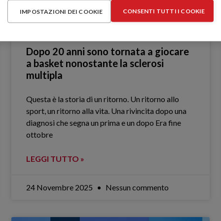
CONSENTI TUTTI I COOKIE
IMPOSTAZIONI DEI COOKIE
Dopo 20 anni sono tornata a giocare
a basket nonostante la sclerosi
multipla
Questa è la storia di un ritorno. Un ritorno allo
sport, un ritorno alla vita. Una rivincita dopo una
diagnosi che segna un prima e un dopo Era fine
ottobre
LEGGI TUTTO »
24 Novembre 2025
Nessun commento