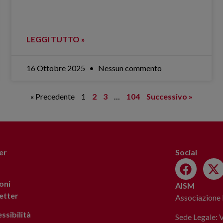
LEGGI TUTTO »
16 Ottobre 2025
Nessun commento
« Precedente
1
2
3
…
104
Successivo »
er
Social
oni
AISM
letter
Associazione I
ssibilità
Sede Legale: 