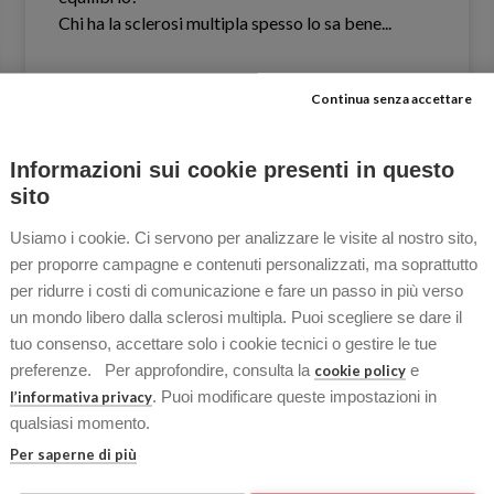
Chi ha la sclerosi multipla spesso lo sa bene.​..
Continua senza accettare
LEGGI TUTTO »
Informazioni sui cookie presenti in questo
14 Aprile 2026
Nessun commento
sito
Usiamo i cookie. Ci servono per analizzare le visite al nostro sito,
per proporre campagne e contenuti personalizzati, ma soprattutto
per ridurre i costi di comunicazione e fare un passo in più verso
OSPITI
un mondo libero dalla sclerosi multipla. Puoi scegliere se dare il
tuo consenso, accettare solo i cookie tecnici o gestire le tue
preferenze. Per approfondire, consulta la
e
cookie policy
. Puoi modificare queste impostazioni in
l’informativa privacy
qualsiasi momento.
Per saperne di più