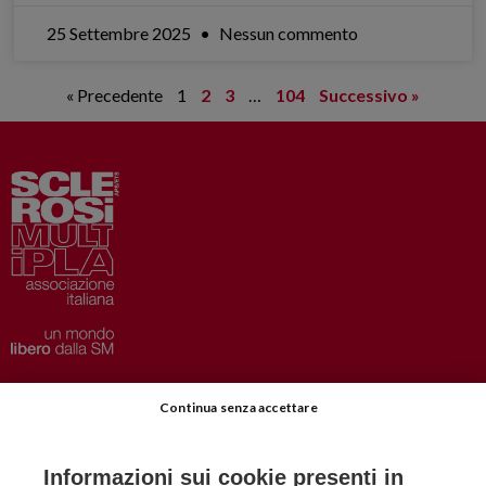
25 Settembre 2025
Nessun commento
« Precedente
1
2
3
…
104
Successivo »
Privacy
–
Disclaimer
Continua senza accettare
AISM.it
Richiedi Informazioni
Informazioni sui cookie presenti in
Iscriviti alla Newsletter