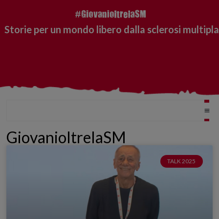
Storie per un mondo libero dalla sclerosi multipla
GiovanioltrelaSM
TALK 2025