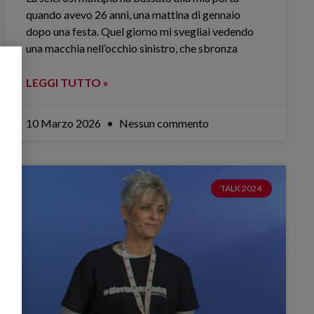
quando avevo 26 anni, una mattina di gennaio
dopo una festa. Quel giorno mi svegliai vedendo
una macchia nell’occhio sinistro, che sbronza
LEGGI TUTTO »
10 Marzo 2026
Nessun commento
TALK 2024