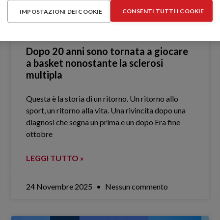
CONSENTI TUTTI I COOKIE
IMPOSTAZIONI DEI COOKIE
Dopo 20 anni sono tornata a giocare
a basket nonostante la sclerosi
multipla
Questa è la storia di un ritorno. Un ritorno allo
sport, un ritorno alla vita. Una rivincita dopo una
diagnosi che segna un prima e un dopo Era fine
ottobre
LEGGI TUTTO »
24 Novembre 2025
Nessun commento