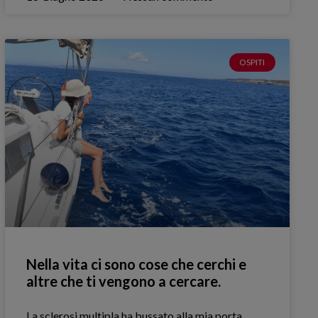
OSPITI
Nella vita ci sono cose che cerchi e
altre che ti vengono a cercare.
La sclerosi multipla ha bussato alla mia porta