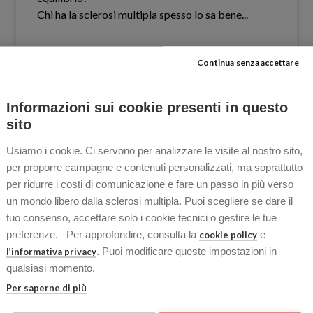
Chi ha la sclerosi multipla spesso lo sa bene.​..
Continua senza accettare
LEGGI TUTTO »
Informazioni sui cookie presenti in questo
14 Aprile 2026
Nessun commento
sito
Usiamo i cookie. Ci servono per analizzare le visite al nostro sito,
per proporre campagne e contenuti personalizzati, ma soprattutto
per ridurre i costi di comunicazione e fare un passo in più verso
OSPITI
un mondo libero dalla sclerosi multipla. Puoi scegliere se dare il
tuo consenso, accettare solo i cookie tecnici o gestire le tue
preferenze. Per approfondire, consulta la
e
cookie policy
. Puoi modificare queste impostazioni in
l’informativa privacy
qualsiasi momento.
Per saperne di più