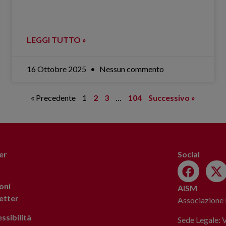
LEGGI TUTTO »
16 Ottobre 2025
Nessun commento
« Precedente
1
2
3
…
104
Successivo »
er
Social
oni
AISM
letter
Associazione I
ssibilità
Sede Legale: 