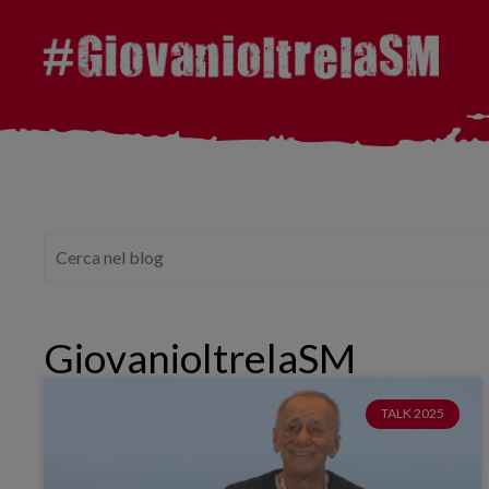
GiovanioltrelaSM
TALK 2025