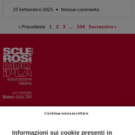
25 Settembre 2025
Nessun commento
« Precedente
1
2
3
…
104
Successivo »
Privacy
–
Disclaimer
Continua senza accettare
AISM.it
Richiedi Informazioni
Informazioni sui cookie presenti in
Iscriviti alla Newsletter