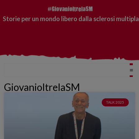
Storie per un mondo libero dalla sclerosi multipla
GiovanioltrelaSM
TALK 2025