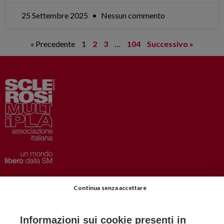
25 Settembre 2025
Nessun commento
« Precedente
1
2
3
…
104
Successivo »
Privacy
–
Disclaimer
Continua senza accettare
AISM.it
Richiedi Informazioni
Informazioni sui cookie presenti in
Iscriviti alla Newsletter