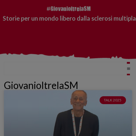
Storie per un mondo libero dalla sclerosi multipla
GiovanioltrelaSM
TALK 2025