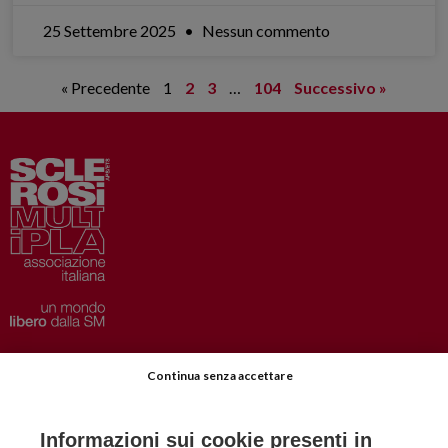
25 Settembre 2025
Nessun commento
« Precedente
1
2
3
…
104
Successivo »
Privacy
–
Disclaimer
Continua senza accettare
AISM.it
Richiedi Informazioni
Informazioni sui cookie presenti in
Iscriviti alla Newsletter