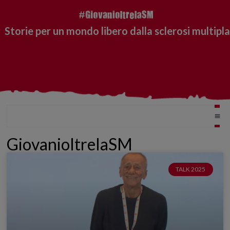
Storie per un mondo libero dalla sclerosi multipla
GiovanioltrelaSM
TALK 2025