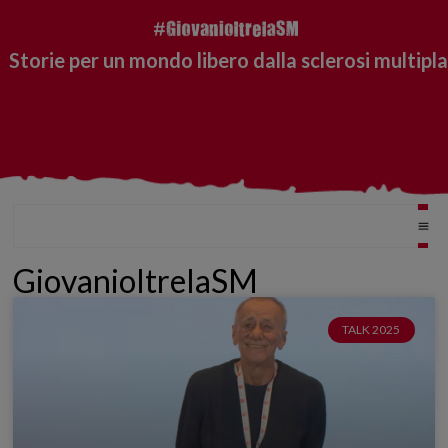
Storie per un mondo libero dalla sclerosi multipla
GiovanioltrelaSM
TALK 2025