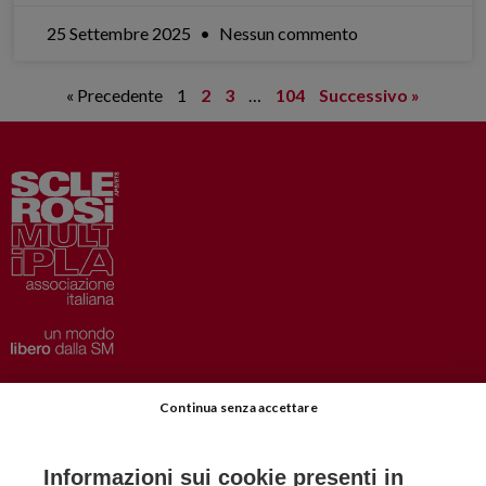
25 Settembre 2025
Nessun commento
« Precedente
1
2
3
…
104
Successivo »
Privacy
–
Disclaimer
Continua senza accettare
AISM.it
Richiedi Informazioni
Informazioni sui cookie presenti in
Iscriviti alla Newsletter