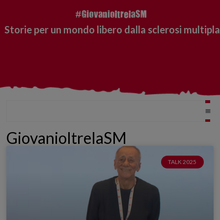
Storie per un mondo libero dalla sclerosi multipla
GiovanioltrelaSM
TALK 2025