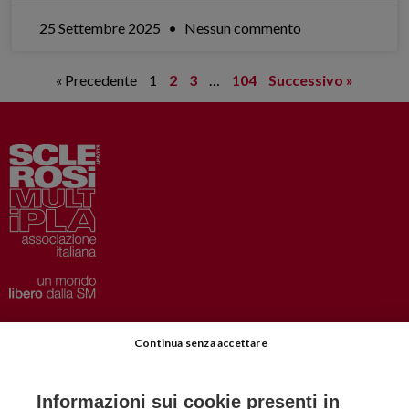
25 Settembre 2025
Nessun commento
« Precedente
1
2
3
…
104
Successivo »
Privacy
–
Disclaimer
Continua senza accettare
AISM.it
Richiedi Informazioni
Informazioni sui cookie presenti in
Iscriviti alla Newsletter