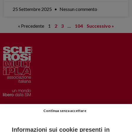
25 Settembre 2025
Nessun commento
« Precedente
1
2
3
…
104
Successivo »
Privacy
–
Disclaimer
Continua senza accettare
AISM.it
Richiedi Informazioni
Informazioni sui cookie presenti in
Iscriviti alla Newsletter