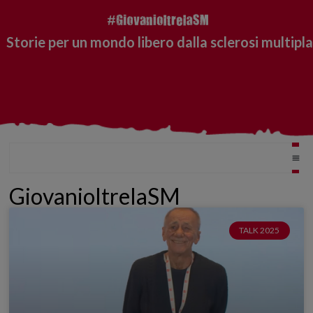
Storie per un mondo libero dalla sclerosi multipla
GiovanioltrelaSM
TALK 2025