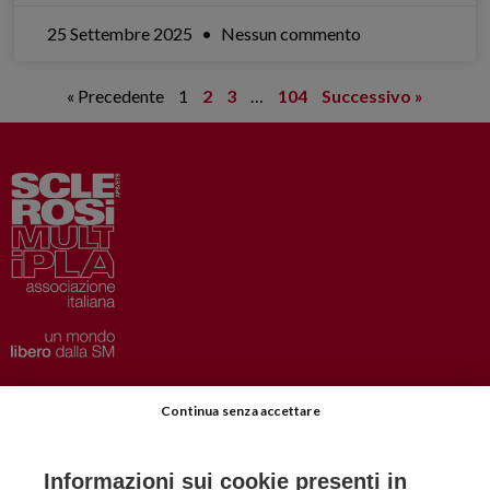
25 Settembre 2025
Nessun commento
« Precedente
1
2
3
…
104
Successivo »
Privacy
–
Disclaimer
Continua senza accettare
AISM.it
Richiedi Informazioni
Informazioni sui cookie presenti in
Iscriviti alla Newsletter