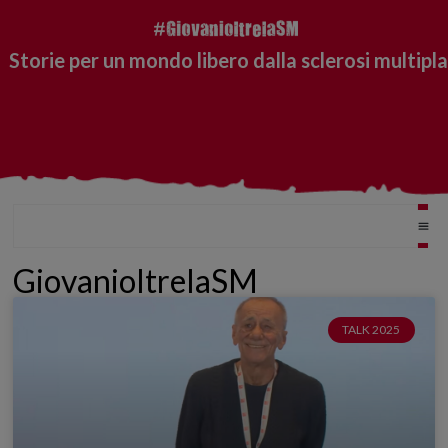
Storie per un mondo libero dalla sclerosi multipla
GiovanioltrelaSM
TALK 2025