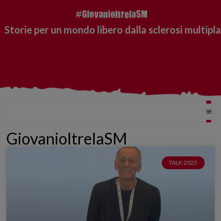
Storie per un mondo libero dalla sclerosi multipla
GiovanioltrelaSM
TALK 2025