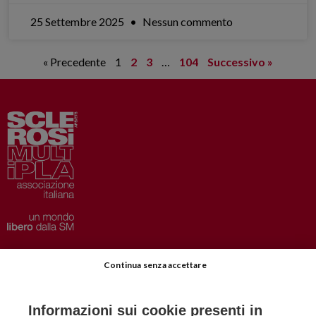
25 Settembre 2025
Nessun commento
« Precedente
1
2
3
…
104
Successivo »
Privacy
–
Disclaimer
Continua senza accettare
AISM.it
Richiedi Informazioni
Informazioni sui cookie presenti in
Iscriviti alla Newsletter