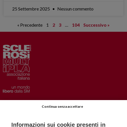
25 Settembre 2025
Nessun commento
« Precedente
1
2
3
…
104
Successivo »
Privacy
–
Disclaimer
Continua senza accettare
AISM.it
Richiedi Informazioni
Informazioni sui cookie presenti in
Iscriviti alla Newsletter