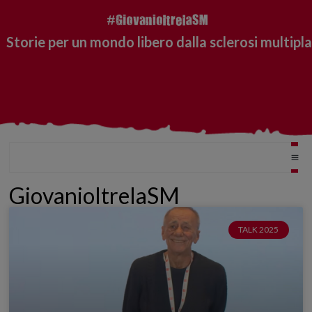
Storie per un mondo libero dalla sclerosi multipla
GiovanioltrelaSM
TALK 2025