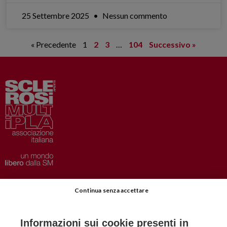
25 Settembre 2025
Nessun commento
« Precedente
1
2
3
…
104
Successivo »
Privacy
–
Disclaimer
Continua senza accettare
AISM.it
Richiedi Informazioni
Informazioni sui cookie presenti in
Iscriviti alla Newsletter