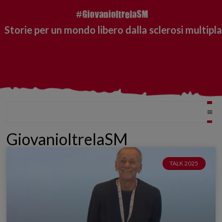
Storie per un mondo libero dalla sclerosi multipla
GiovanioltrelaSM
TALK 2025