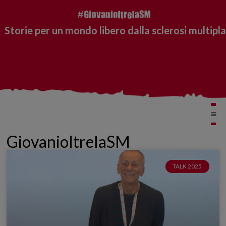
Storie per un mondo libero dalla sclerosi multipla
GiovanioltrelaSM
TALK 2025