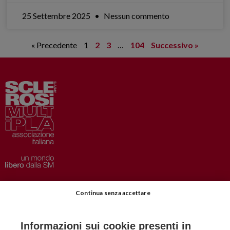
25 Settembre 2025
Nessun commento
« Precedente
1
2
3
…
104
Successivo »
Privacy
–
Disclaimer
Continua senza accettare
AISM.it
Richiedi Informazioni
Informazioni sui cookie presenti in
Iscriviti alla Newsletter