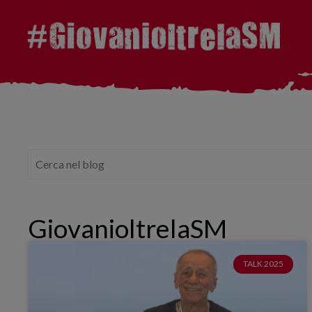
GiovanioltrelaSM
TALK 2025