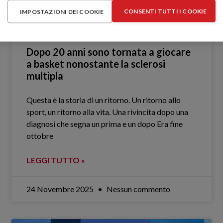
CONSENTI TUTTI I COOKIE
IMPOSTAZIONI DEI COOKIE
Dopo 20 anni sono tornata a giocare
a basket nonostante la sclerosi
multipla
Questa è la storia di un ritorno. Un ritorno allo
sport, un ritorno alla vita. Una rivincita dopo una
diagnosi che segna un prima e un dopo Era fine
ottobre
LEGGI TUTTO »
24 Novembre 2025
Nessun commento