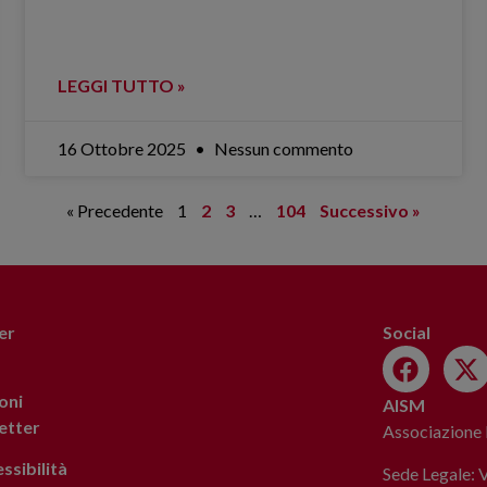
LEGGI TUTTO »
16 Ottobre 2025
Nessun commento
« Precedente
1
2
3
…
104
Successivo »
er
Social
oni
AISM
letter
Associazione I
ssibilità
Sede Legale: 