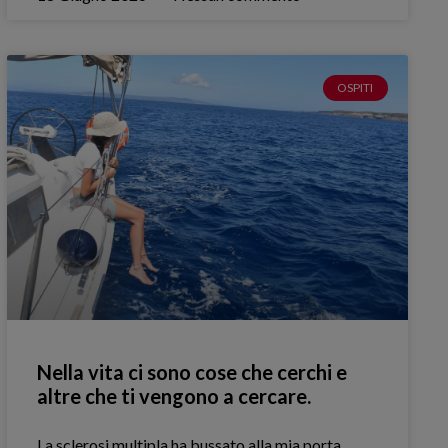
OSPITI
Nella vita ci sono cose che cerchi e
altre che ti vengono a cercare.
La sclerosi multipla ha bussato alla mia porta