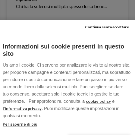
Chi ha la sclerosi multipla spesso lo sa bene.​..
Continua senza accettare
LEGGI TUTTO »
Informazioni sui cookie presenti in questo
14 Aprile 2026
Nessun commento
sito
Usiamo i cookie. Ci servono per analizzare le visite al nostro sito,
per proporre campagne e contenuti personalizzati, ma soprattutto
per ridurre i costi di comunicazione e fare un passo in più verso
OSPITI
un mondo libero dalla sclerosi multipla. Puoi scegliere se dare il
tuo consenso, accettare solo i cookie tecnici o gestire le tue
preferenze. Per approfondire, consulta la
e
cookie policy
. Puoi modificare queste impostazioni in
l’informativa privacy
qualsiasi momento.
Per saperne di più