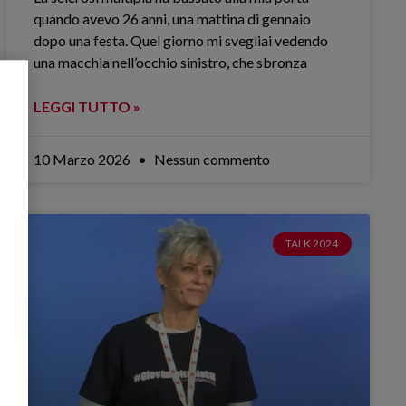
quando avevo 26 anni, una mattina di gennaio
dopo una festa. Quel giorno mi svegliai vedendo
una macchia nell’occhio sinistro, che sbronza
LEGGI TUTTO »
10 Marzo 2026
Nessun commento
TALK 2024