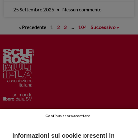
25 Settembre 2025
Nessun commento
« Precedente
1
2
3
…
104
Successivo »
Privacy
–
Disclaimer
Continua senza accettare
AISM.it
Richiedi Informazioni
Informazioni sui cookie presenti in
Iscriviti alla Newsletter