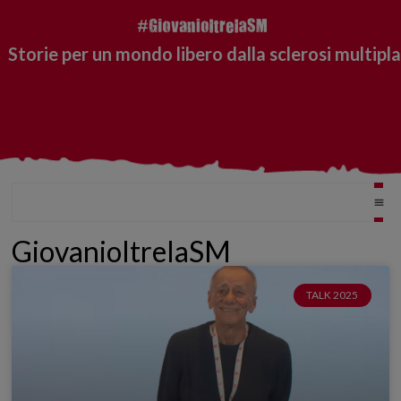
Storie per un mondo libero dalla sclerosi multipla
GiovanioltrelaSM
TALK 2025