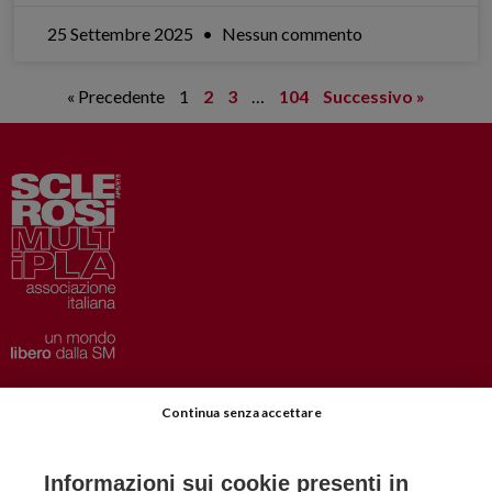
25 Settembre 2025
Nessun commento
« Precedente
1
2
3
…
104
Successivo »
Privacy
–
Disclaimer
Continua senza accettare
AISM.it
Richiedi Informazioni
Informazioni sui cookie presenti in
Iscriviti alla Newsletter