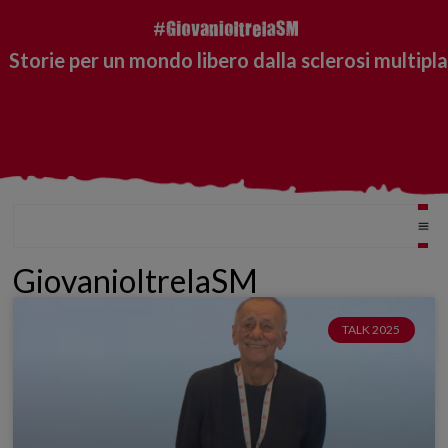
Storie per un mondo libero dalla sclerosi multipla
GiovanioltrelaSM
TALK 2025