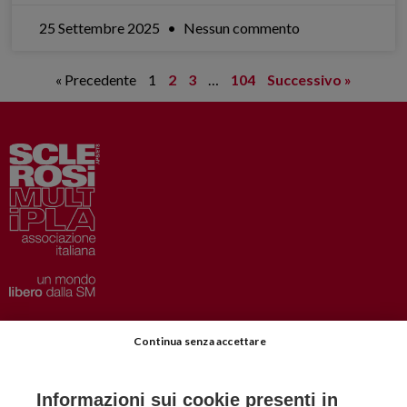
25 Settembre 2025
Nessun commento
« Precedente
1
2
3
…
104
Successivo »
Privacy
–
Disclaimer
Continua senza accettare
AISM.it
Richiedi Informazioni
Informazioni sui cookie presenti in
Iscriviti alla Newsletter