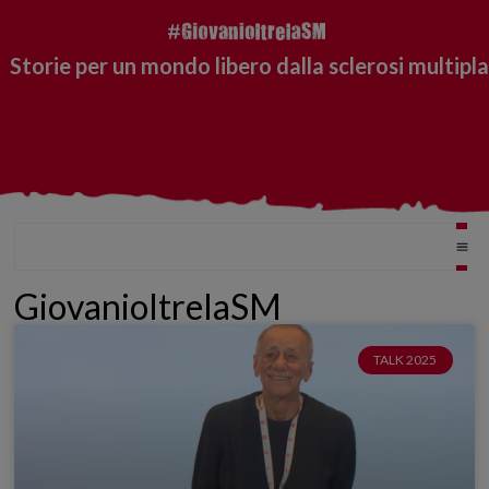
Storie per un mondo libero dalla sclerosi multipla
GiovanioltrelaSM
TALK 2025