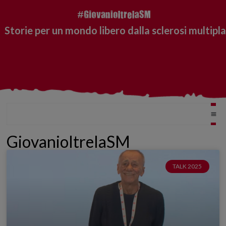
Storie per un mondo libero dalla sclerosi multipla
GiovanioltrelaSM
TALK 2025