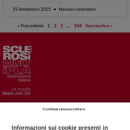
25 Settembre 2025
Nessun commento
« Precedente
1
2
3
…
104
Successivo »
Privacy
–
Disclaimer
Continua senza accettare
AISM.it
Richiedi Informazioni
Informazioni sui cookie presenti in
Iscriviti alla Newsletter