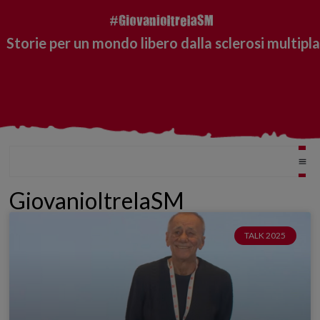
Storie per un mondo libero dalla sclerosi multipla
GiovanioltrelaSM
TALK 2025