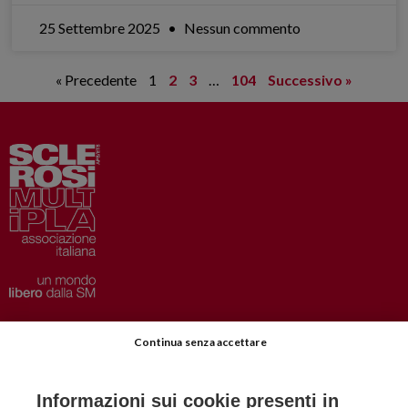
25 Settembre 2025
Nessun commento
« Precedente
1
2
3
…
104
Successivo »
Privacy
–
Disclaimer
Continua senza accettare
AISM.it
Richiedi Informazioni
Informazioni sui cookie presenti in
Iscriviti alla Newsletter