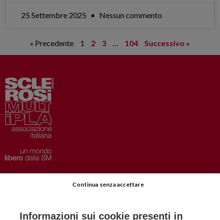
25 Settembre 2025
Nessun commento
« Precedente
1
2
3
…
104
Successivo »
Privacy
–
Disclaimer
Continua senza accettare
AISM.it
Richiedi Informazioni
Informazioni sui cookie presenti in
Iscriviti alla Newsletter