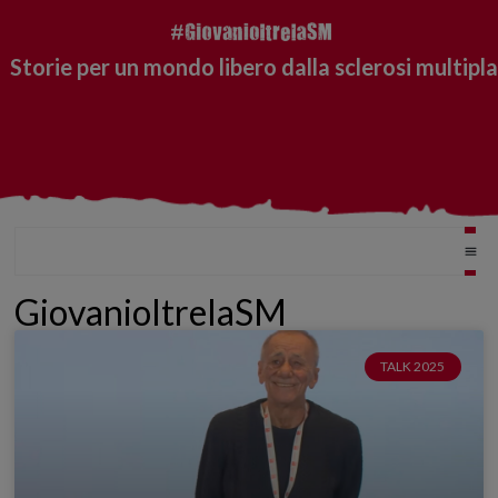
Storie per un mondo libero dalla sclerosi multipla
GiovanioltrelaSM
TALK 2025