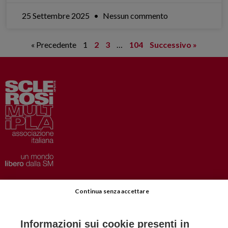
25 Settembre 2025
Nessun commento
« Precedente
1
2
3
…
104
Successivo »
Privacy
–
Disclaimer
Continua senza accettare
AISM.it
Richiedi Informazioni
Informazioni sui cookie presenti in
Iscriviti alla Newsletter