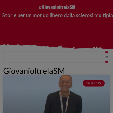
Storie per un mondo libero dalla sclerosi multipla
GiovanioltrelaSM
TALK 2025