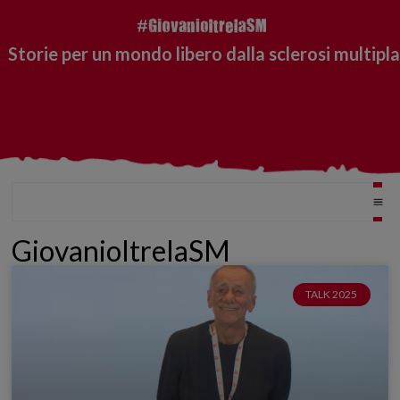
Storie per un mondo libero dalla sclerosi multipla
GiovanioltrelaSM
TALK 2025