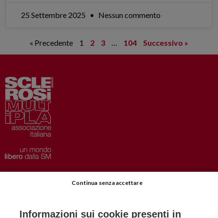
25 Settembre 2025
Nessun commento
« Precedente
1
2
3
…
104
Successivo »
Privacy
–
Disclaimer
Continua senza accettare
AISM.it
Richiedi Informazioni
Informazioni sui cookie presenti in
Iscriviti alla Newsletter