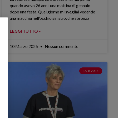
quando avevo 26 anni, una mattina di gennaio
dopo una festa. Quel giorno mi svegliai vedendo
una macchia nell’occhio sinistro, che sbronza
LEGGI TUTTO »
10 Marzo 2026
Nessun commento
TALK 2024