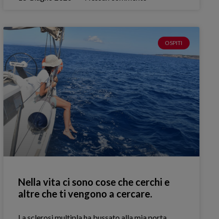
OSPITI
Nella vita ci sono cose che cerchi e
altre che ti vengono a cercare.
La sclerosi multipla ha bussato alla mia porta