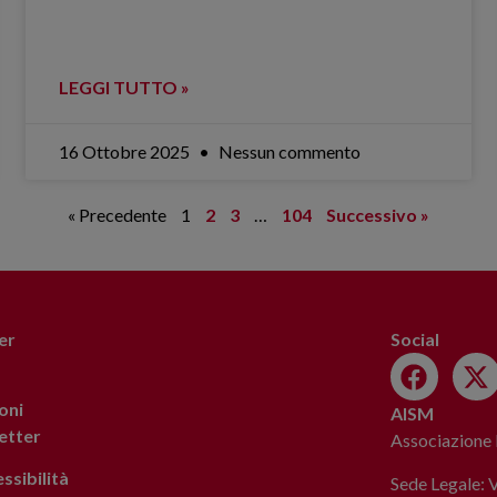
LEGGI TUTTO »
16 Ottobre 2025
Nessun commento
« Precedente
1
2
3
…
104
Successivo »
er
Social
oni
AISM
letter
Associazione I
ssibilità
Sede Legale: 