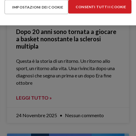
CONSENTI TUTTI I COOKIE
IMPOSTAZIONI DEI COOKIE
Dopo 20 anni sono tornata a giocare
a basket nonostante la sclerosi
multipla
Questa è la storia di un ritorno. Un ritorno allo
sport, un ritorno alla vita. Una rivincita dopo una
diagnosi che segna un prima e un dopo Era fine
ottobre
LEGGI TUTTO »
24 Novembre 2025
Nessun commento