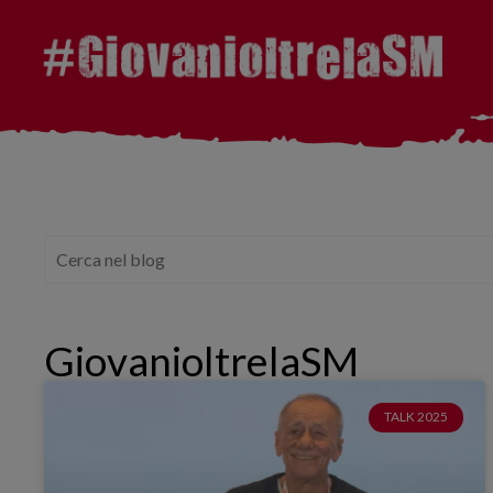
GiovanioltrelaSM
TALK 2025