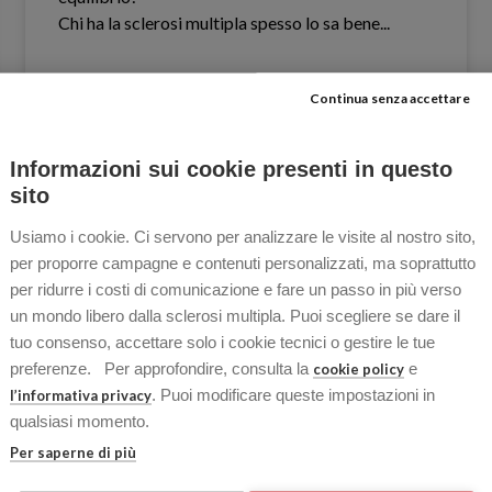
Chi ha la sclerosi multipla spesso lo sa bene.​..
Continua senza accettare
LEGGI TUTTO »
Informazioni sui cookie presenti in questo
14 Aprile 2026
Nessun commento
sito
Usiamo i cookie. Ci servono per analizzare le visite al nostro sito,
per proporre campagne e contenuti personalizzati, ma soprattutto
per ridurre i costi di comunicazione e fare un passo in più verso
OSPITI
un mondo libero dalla sclerosi multipla. Puoi scegliere se dare il
tuo consenso, accettare solo i cookie tecnici o gestire le tue
preferenze. Per approfondire, consulta la
e
cookie policy
. Puoi modificare queste impostazioni in
l’informativa privacy
qualsiasi momento.
Per saperne di più