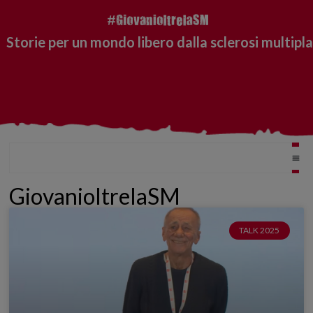
Storie per un mondo libero dalla sclerosi multipla
GiovanioltrelaSM
TALK 2025