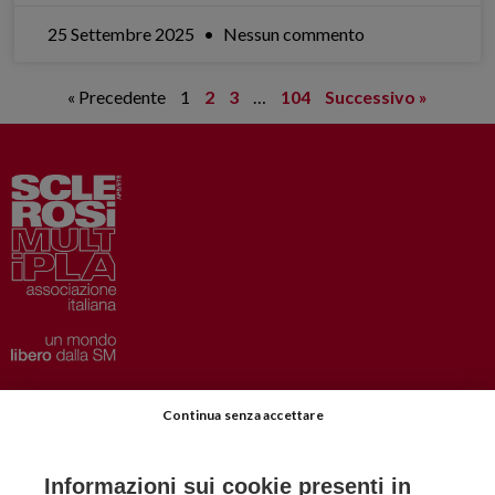
25 Settembre 2025
Nessun commento
« Precedente
1
2
3
…
104
Successivo »
Privacy
–
Disclaimer
Continua senza accettare
AISM.it
Richiedi Informazioni
Informazioni sui cookie presenti in
Iscriviti alla Newsletter