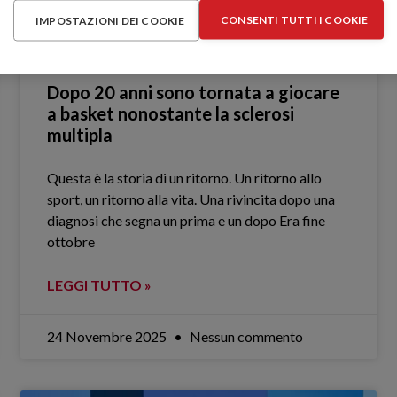
CONSENTI TUTTI I COOKIE
IMPOSTAZIONI DEI COOKIE
Dopo 20 anni sono tornata a giocare
a basket nonostante la sclerosi
multipla
Questa è la storia di un ritorno. Un ritorno allo
sport, un ritorno alla vita. Una rivincita dopo una
diagnosi che segna un prima e un dopo Era fine
ottobre
LEGGI TUTTO »
24 Novembre 2025
Nessun commento