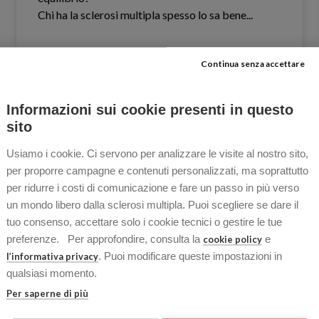
Chi ha la sclerosi multipla spesso lo sa bene.​..
Continua senza accettare
LEGGI TUTTO »
Informazioni sui cookie presenti in questo
14 Aprile 2026
Nessun commento
sito
Usiamo i cookie. Ci servono per analizzare le visite al nostro sito,
per proporre campagne e contenuti personalizzati, ma soprattutto
per ridurre i costi di comunicazione e fare un passo in più verso
OSPITI
un mondo libero dalla sclerosi multipla. Puoi scegliere se dare il
tuo consenso, accettare solo i cookie tecnici o gestire le tue
preferenze. Per approfondire, consulta la
e
cookie policy
. Puoi modificare queste impostazioni in
l’informativa privacy
qualsiasi momento.
Per saperne di più