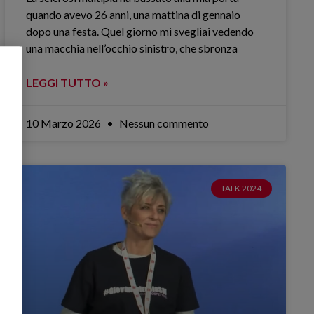
quando avevo 26 anni, una mattina di gennaio
dopo una festa. Quel giorno mi svegliai vedendo
una macchia nell’occhio sinistro, che sbronza
LEGGI TUTTO »
10 Marzo 2026
Nessun commento
TALK 2024