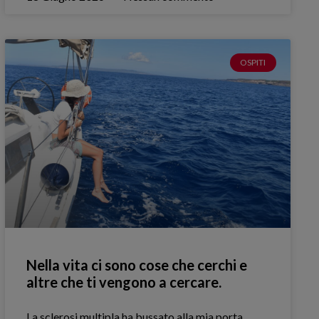
OSPITI
Nella vita ci sono cose che cerchi e
altre che ti vengono a cercare.
La sclerosi multipla ha bussato alla mia porta