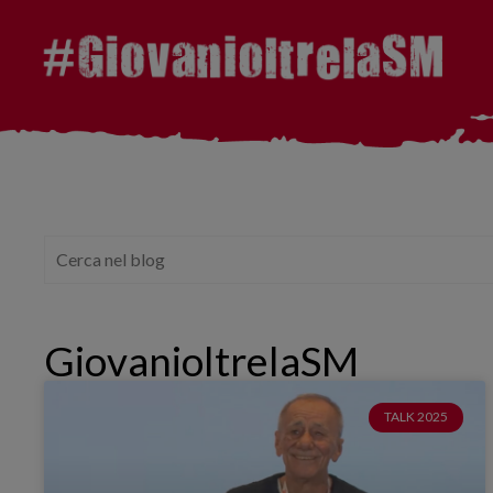
GiovanioltrelaSM
TALK 2025