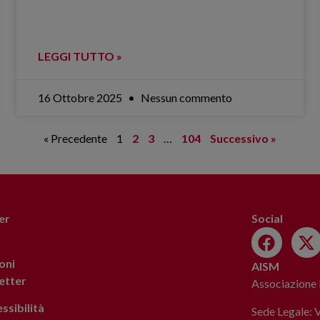
LEGGI TUTTO »
16 Ottobre 2025
Nessun commento
« Precedente
1
2
3
…
104
Successivo »
er
Social
oni
AISM
letter
Associazione I
ssibilità
Sede Legale: 