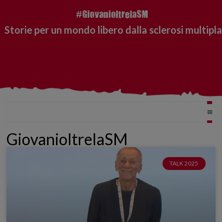
Storie per un mondo libero dalla sclerosi multipla
GiovanioltrelaSM
TALK 2025