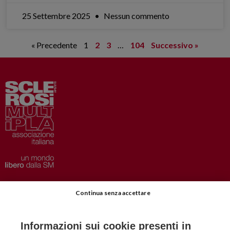
25 Settembre 2025
Nessun commento
« Precedente
1
2
3
…
104
Successivo »
Privacy
–
Disclaimer
Continua senza accettare
AISM.it
Richiedi Informazioni
Informazioni sui cookie presenti in
Iscriviti alla Newsletter