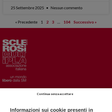
25 Settembre 2025
Nessun commento
« Precedente
1
2
3
…
104
Successivo »
Privacy
–
Disclaimer
Continua senza accettare
AISM.it
Richiedi Informazioni
Informazioni sui cookie presenti in
Iscriviti alla Newsletter