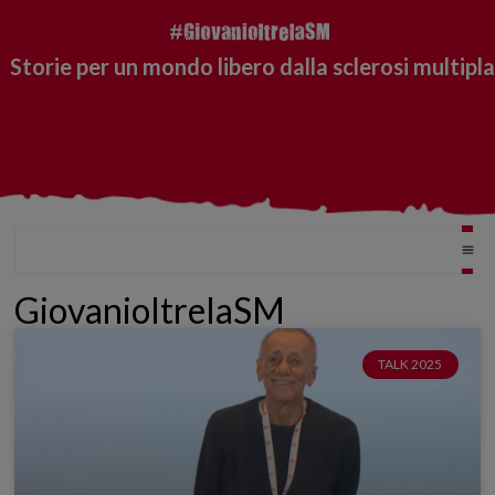
Storie per un mondo libero dalla sclerosi multipla
GiovanioltrelaSM
TALK 2025