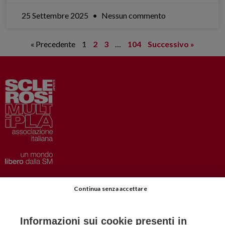
25 Settembre 2025
Nessun commento
« Precedente
1
2
3
…
104
Successivo »
Privacy
–
Disclaimer
Continua senza accettare
AISM.it
Richiedi Informazioni
Informazioni sui cookie presenti in
Iscriviti alla Newsletter