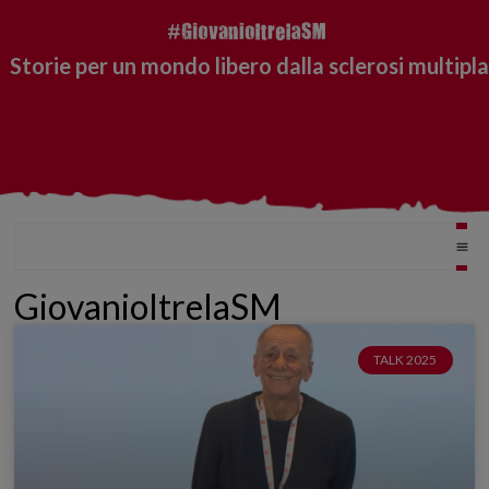
Storie per un mondo libero dalla sclerosi multipla
GiovanioltrelaSM
TALK 2025