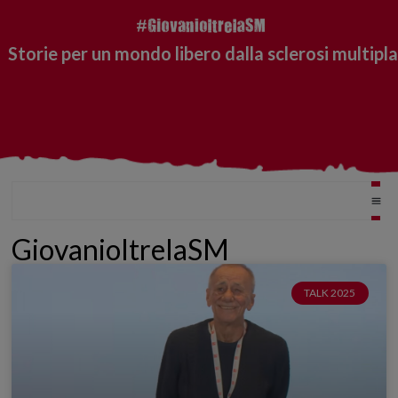
Storie per un mondo libero dalla sclerosi multipla
GiovanioltrelaSM
TALK 2025