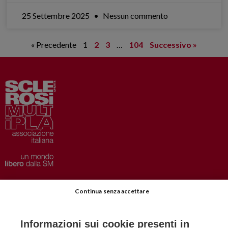
25 Settembre 2025
Nessun commento
« Precedente
1
2
3
…
104
Successivo »
Privacy
–
Disclaimer
Continua senza accettare
AISM.it
Richiedi Informazioni
Informazioni sui cookie presenti in
Iscriviti alla Newsletter