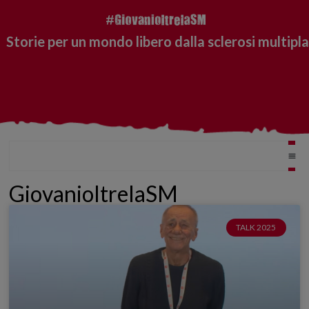
Storie per un mondo libero dalla sclerosi multipla
GiovanioltrelaSM
TALK 2025