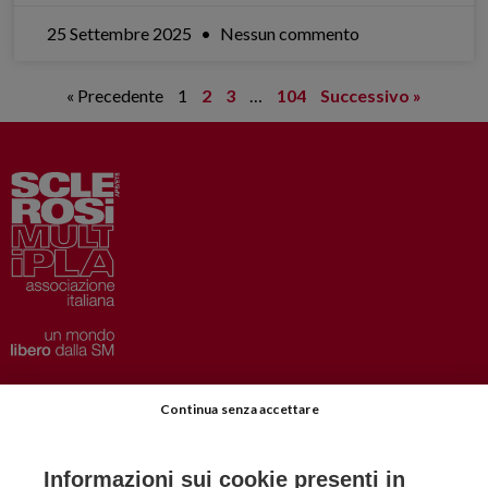
25 Settembre 2025
Nessun commento
« Precedente
1
2
3
…
104
Successivo »
Privacy
–
Disclaimer
Continua senza accettare
AISM.it
Richiedi Informazioni
Informazioni sui cookie presenti in
Iscriviti alla Newsletter