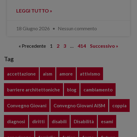
LEGGI TUTTO »
18 Giugno 2026
Nessun commento
« Precedente
1
2
3
…
414
Successivo »
Tag
accettazione
aism
amore
attivismo
barriere architettoniche
blog
cambiamento
Convegno Giovani
Convegno Giovani AISM
coppia
diagnosi
diritti
disabili
Disabilità
esami