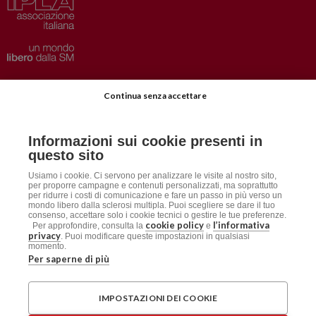
Privacy
–
Disclaimer
Continua senza accettare
AISM.it
Richiedi Informazioni
Informazioni sui cookie presenti in
Iscriviti alla Newsletter
questo sito
Dichiarazione accessibilità
Usiamo i cookie. Ci servono per analizzare le visite al nostro sito,
per proporre campagne e contenuti personalizzati, ma soprattutto
per ridurre i costi di comunicazione e fare un passo in più verso un
mondo libero dalla sclerosi multipla. Puoi scegliere se dare il tuo
Social
consenso, accettare solo i cookie tecnici o gestire le tue preferenze.
cookie policy
l’informativa
Per approfondire, consulta la
e
privacy
. Puoi modificare queste impostazioni in qualsiasi
momento.
Per saperne di più
AISM
Associazione Italiana Sclerosi Multipla APS / ETS
IMPOSTAZIONI DEI COOKIE
Sede Legale: Via Cavour 181/a, 00184 Roma