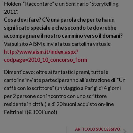
Holden “Raccontare” e un Seminario “Storytelling
2011”.
Cosa devi fare? C’è una parola che per te ha un
significato speciale e che secondo te dovrebbe
accompagnare il nostro cammino verso il domani?
Vai sul sito AISM e invia la tua cartolina virtuale
http://www.aism.it/index.aspx?
codpage=2010_10_concorso_form
Dimenticavo: oltre ai fantastici premi, tutte le
cartoline inviate parteciperanno all’estrazione di “Un
caffè con lo scrittore” (un viaggio a Parigi di 4 giorni
per 2 persone con incontro con uno scrittore
residente in città!) e di 20 buoni acquisto on-line
Feltrinelli (€ 100 l’uno!)
ARTICOLO SUCCESSIVO