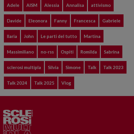
Adele
AISM
Alessia
Annalisa
attivismo
Davide
Eleonora
Fanny
Francesca
Gabriele
Ilaria
John
Le parti del tutto
Martina
Massimiliano
no-rss
Ospiti
Romilda
Sabrina
sclerosi multipla
Silvia
Simone
Talk
Talk 2023
Talk 2024
Talk 2025
Vlog