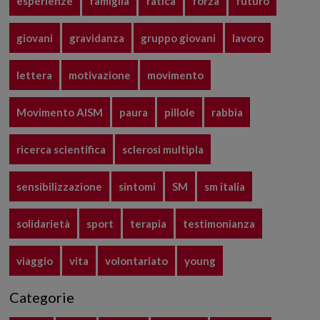
esperienze
famiglia
fatica
forza
futuro
giovani
gravidanza
gruppo giovani
lavoro
lettera
motivazione
movimento
Movimento AISM
paura
pillole
rabbia
ricerca scientifica
sclerosi multipla
sensibilizzazione
sintomi
SM
sm italia
solidarietà
sport
terapia
testimonianza
viaggio
vita
volontariato
young
Categorie