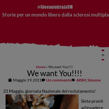
Storie per un mondo libero dalla sclerosi multipla
Home
»
We want You!!!!
We want You!!!!
Maggio 19, 2011
Un commento
AISM
,
Simone
21 Maggio, giornata Nazionale del reclutamento!
Siete pronti
ad invadere