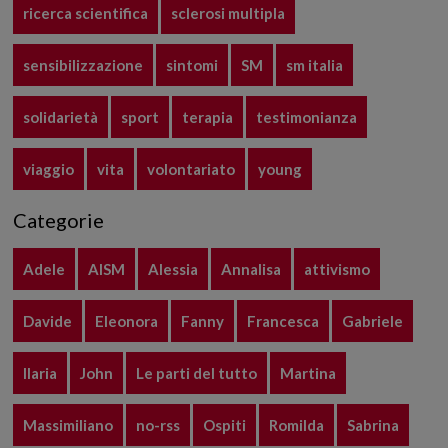
ricerca scientifica
sclerosi multipla
sensibilizzazione
sintomi
SM
sm italia
solidarietà
sport
terapia
testimonianza
viaggio
vita
volontariato
young
Categorie
Adele
AISM
Alessia
Annalisa
attivismo
Davide
Eleonora
Fanny
Francesca
Gabriele
Ilaria
John
Le parti del tutto
Martina
Massimiliano
no-rss
Ospiti
Romilda
Sabrina