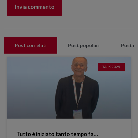
Post correlati
Post popolari
Post re
TALK 2025
Tutto è iniziato tanto tempo fa…