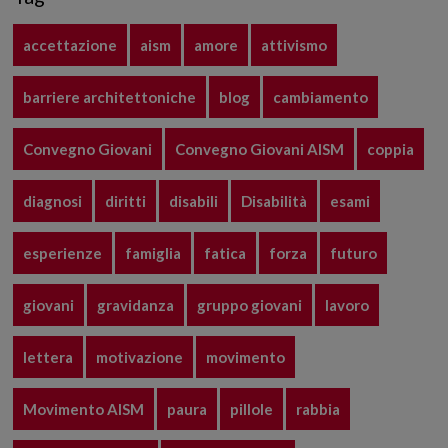
accettazione
aism
amore
attivismo
barriere architettoniche
blog
cambiamento
Convegno Giovani
Convegno Giovani AISM
coppia
diagnosi
diritti
disabili
Disabilità
esami
esperienze
famiglia
fatica
forza
futuro
giovani
gravidanza
gruppo giovani
lavoro
lettera
motivazione
movimento
Movimento AISM
paura
pillole
rabbia