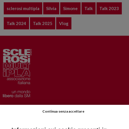
sclerosi multipla
Silvia
Simone
Talk
Talk 2023
Talk 2024
Talk 2025
Vlog
Privacy
–
Disclaimer
Continua senza accettare
AISM.it
Richiedi Informazioni