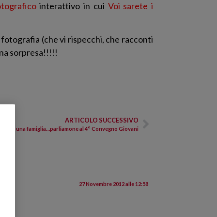
tografico
interattivo in cui
Voi sarete i
fotografia (che vi rispecchi, che racconti
na sorpresa!!!!!
ARTICOLO SUCCESSIVO
truire una famiglia…parliamone al 4° Convegno Giovani
27 Novembre 2012 alle 12:58