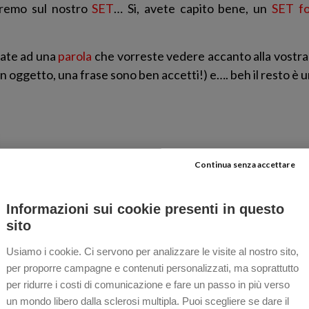
teremo sul nostro
SET
… Si, avete capito bene, un
SET fo
nsate ad una
parola
che vorreste vedere accanto alla vostra 
n oggetto, una frase sono ben accetti!) e…. beh il resto è u
Continua senza accettare
Cos
Informazioni sui cookie presenti in questo
sito
Usiamo i cookie. Ci servono per analizzare le visite al nostro sito,
per proporre campagne e contenuti personalizzati, ma soprattutto
per ridurre i costi di comunicazione e fare un passo in più verso
un mondo libero dalla sclerosi multipla. Puoi scegliere se dare il