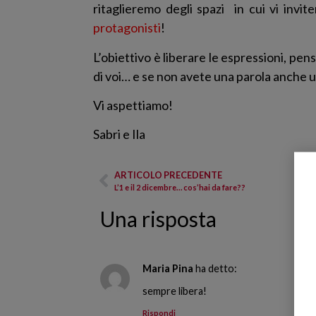
ritaglieremo degli spazi in cui vi invi
protagonisti
!
L’obiettivo è liberare le espressioni, pe
di voi… e se non avete una parola anche u
Vi aspettiamo!
Sabri e Ila
ARTICOLO PRECEDENTE
L’1 e il 2 dicembre… cos’hai da fare??
Una risposta
Maria Pina
ha detto:
sempre libera!
Rispondi