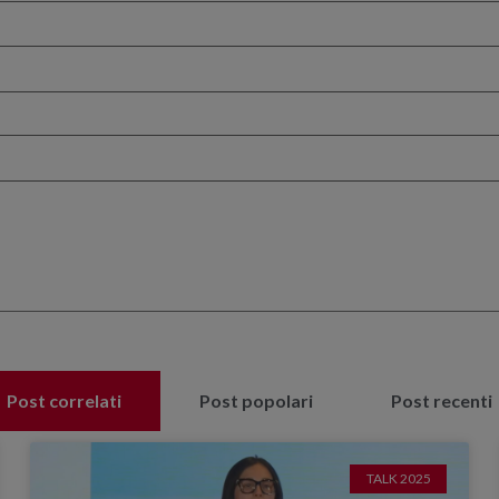
Post correlati
Post popolari
Post recenti
TALK 2025