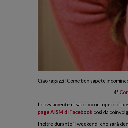
Ciao ragazzi! Come ben sapete incominc
4°
Con
Io ovviamente ci sarò, mi occuperò di po
page AISM di Facebook
così da coinvol
Inoltre durante il weekend, che sarà dens