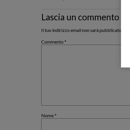
Lascia un commento
Il tuo indirizzo email non sarà pubblicato.
I c
Commento
*
Nome
*