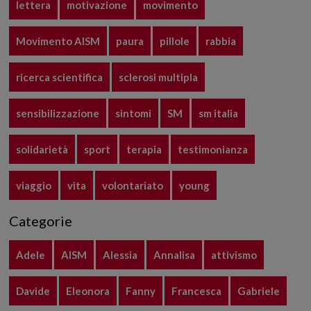
lettera
motivazione
movimento
Movimento AISM
paura
pillole
rabbia
ricerca scientifica
sclerosi multipla
sensibilizzazione
sintomi
SM
sm italia
solidarietà
sport
terapia
testimonianza
viaggio
vita
volontariato
young
Categorie
Adele
AISM
Alessia
Annalisa
attivismo
Davide
Eleonora
Fanny
Francesca
Gabriele