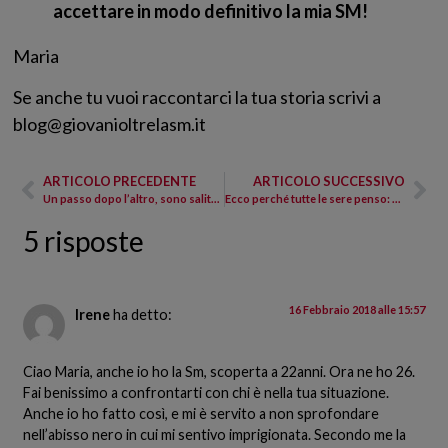
accettare in modo definitivo la mia SM!
Maria
Se anche tu vuoi raccontarci la tua storia scrivi a
blog@giovanioltrelasm.it
ARTICOLO PRECEDENTE
ARTICOLO SUCCESSIVO
Un passo dopo l’altro, sono salita sui sentieri più impervi
Ecco perché tutte le sere penso: anche oggi ho vinto!
5 risposte
16 Febbraio 2018 alle 15:57
Irene
ha detto:
Ciao Maria, anche io ho la Sm, scoperta a 22anni. Ora ne ho 26.
Fai benissimo a confrontarti con chi è nella tua situazione.
Anche io ho fatto così, e mi è servito a non sprofondare
nell’abisso nero in cui mi sentivo imprigionata. Secondo me la