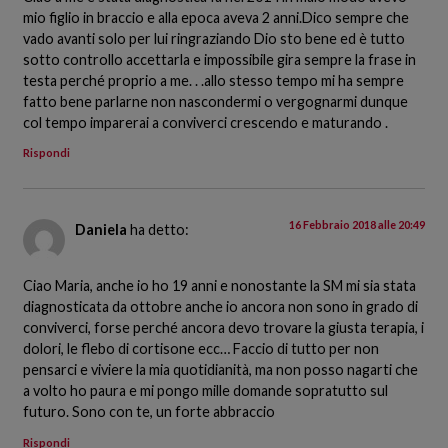
mio figlio in braccio e alla epoca aveva 2 anni.Dico sempre che
vado avanti solo per lui ringraziando Dio sto bene ed è tutto
sotto controllo accettarla e impossibile gira sempre la frase in
testa perché proprio a me. . .allo stesso tempo mi ha sempre
fatto bene parlarne non nascondermi o vergognarmi dunque
col tempo imparerai a conviverci crescendo e maturando .
Rispondi
16 Febbraio 2018 alle 20:49
Daniela
ha detto:
Ciao Maria, anche io ho 19 anni e nonostante la SM mi sia stata
diagnosticata da ottobre anche io ancora non sono in grado di
conviverci, forse perché ancora devo trovare la giusta terapia, i
dolori, le flebo di cortisone ecc… Faccio di tutto per non
pensarci e viviere la mia quotidianità, ma non posso nagarti che
a volto ho paura e mi pongo mille domande sopratutto sul
futuro. Sono con te, un forte abbraccio
Rispondi