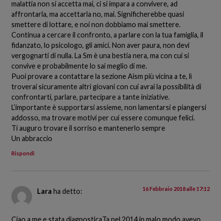
malattia non si accetta mai, ci si impara a convivere, ad
affrontarla, ma accettarla no, mai. Significherebbe quasi
smettere di lottare, e noi non dobbiamo mai smettere.
Continua a cercare il confronto, a parlare con la tua famiglia, il
fidanzato, lo psicologo, gli amici. Non aver paura, non devi
vergognarti di nulla. La Sm è una bestia nera, ma con cui si
convive e probabilmente lo sai meglio di me.
Puoi provare a contattare la sezione Aism più vicina a te, lì
troverai sicuramente altri giovani con cui avrai la possibilità di
confrontarti, parlare, partecipare a tante iniziative.
L’importante è supportarsi assieme, non lamentarsi e piangersi
addosso, ma trovare motivi per cui essere comunque felici.
Ti auguro trovare il sorriso e mantenerlo sempre
Un abbraccio
Rispondi
16 Febbraio 2018 alle 17:12
Lara
ha detto:
Ciao a me e stata diagnosticaTa nel 2014 in malo modo avevo