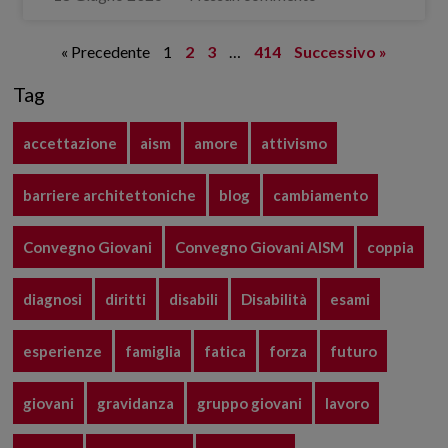
« Precedente
1
2
3
…
414
Successivo »
Tag
accettazione
aism
amore
attivismo
barriere architettoniche
blog
cambiamento
Convegno Giovani
Convegno Giovani AISM
coppia
diagnosi
diritti
disabili
Disabilità
esami
esperienze
famiglia
fatica
forza
futuro
giovani
gravidanza
gruppo giovani
lavoro