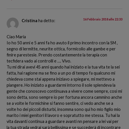
16 Febbraio 2018 alle 22:33
Cristina
ha detto:
Ciao Maria
Io ho 50 anni e 5 anni fa ho avuto il primo incontro con la SM ,
segno di lermitte, neurite ottica, formicolio alle gambe e per
finire parestesie. Prendo costantemente la terapia con
tecfidera vado ai controlli e …. Vivo.
Tu mi dirai avevi 45 anni quando hai iniziato e la tua vita te la sei
fatta, hai ragione ma se fino a un po di tempo fa qualcuno mi
chiedeva come stai appena iniziavo a spiegare, mi mettevo a
piangere. Ho iniziato a guardarmi intorno il sole splendeva la
gente che conoscevo continuava a vivere come sempre, così mi
sono detta, sono sempre io per fortuna ancora cammino anche
se a volte le formichine si fanno sentire, ci vedo anche se a
volte ho dei piccoli disturbi, insomma sono qui ho mio figlio mio
marito i miei genitori il lavoro e sopratutto me stessa. Tu hai la
vita davanti continua a guardare avanti nn pensare a lei vai per
la tua strada vedrai sarà bellissima e se succederà di incontrare