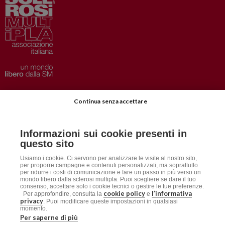
Privacy
–
Disclaimer
Continua senza accettare
AISM.it
Richiedi Informazioni
Informazioni sui cookie presenti in
Iscriviti alla Newsletter
questo sito
Dichiarazione accessibilità
Usiamo i cookie. Ci servono per analizzare le visite al nostro sito,
per proporre campagne e contenuti personalizzati, ma soprattutto
per ridurre i costi di comunicazione e fare un passo in più verso un
mondo libero dalla sclerosi multipla. Puoi scegliere se dare il tuo
Social
consenso, accettare solo i cookie tecnici o gestire le tue preferenze.
cookie policy
l’informativa
Per approfondire, consulta la
e
privacy
. Puoi modificare queste impostazioni in qualsiasi
momento.
Per saperne di più
AISM