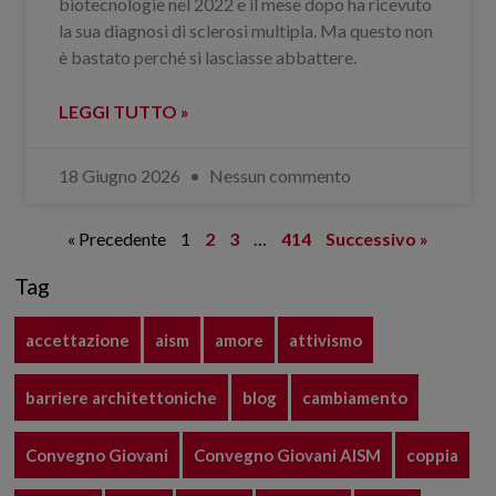
biotecnologie nel 2022 e il mese dopo ha ricevuto
la sua diagnosi di sclerosi multipla. Ma questo non
è bastato perché si lasciasse abbattere.
LEGGI TUTTO »
18 Giugno 2026
Nessun commento
« Precedente
1
2
3
…
414
Successivo »
Tag
accettazione
aism
amore
attivismo
barriere architettoniche
blog
cambiamento
Convegno Giovani
Convegno Giovani AISM
coppia