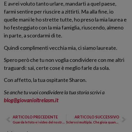
E avrei voluto tanto urlare, mandarti a quel paese,
farmi sentire per riuscire a zittirti. Ma alla fine, io
quelle mani le ho strette tutte, ho preso la mia laurea e
ho festeggiato con la mia famiglia, riuscendo, almeno
in parte, a scordarmi di te.
Quindi complimenti vecchia mia, ci siamo laureate.
Spero però che tu non voglia condividere con me altri
traguardi: sai, certe cose è meglio farle da sola.
Con affetto, la tua ospitante Sharon.
Se anche tu vuoi condividere la tua storia scrivi a
blog@giovanioltrelasm.it
ARTICOLO PRECEDENTE
ARTICOLO SUCCESSIVO
Guarda le foto e i video del nostro meeting GiovanioltrelaSM!
Sclerosi multipla. Che gioia quando ti dicono: “signorina i suoi esami sono perfetti”.