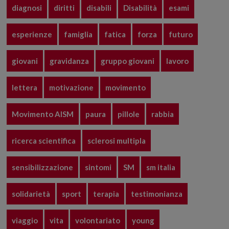
diagnosi
diritti
disabili
Disabilità
esami
esperienze
famiglia
fatica
forza
futuro
giovani
gravidanza
gruppo giovani
lavoro
lettera
motivazione
movimento
Movimento AISM
paura
pillole
rabbia
ricerca scientifica
sclerosi multipla
sensibilizzazione
sintomi
SM
sm italia
solidarietà
sport
terapia
testimonianza
viaggio
vita
volontariato
young