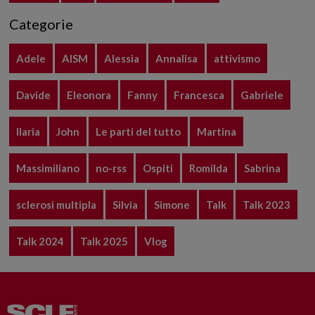
Categorie
Adele
AISM
Alessia
Annalisa
attivismo
Davide
Eleonora
Fanny
Francesca
Gabriele
Ilaria
John
Le parti del tutto
Martina
Massimiliano
no-rss
Ospiti
Romilda
Sabrina
sclerosi multipla
Silvia
Simone
Talk
Talk 2023
Talk 2024
Talk 2025
Vlog