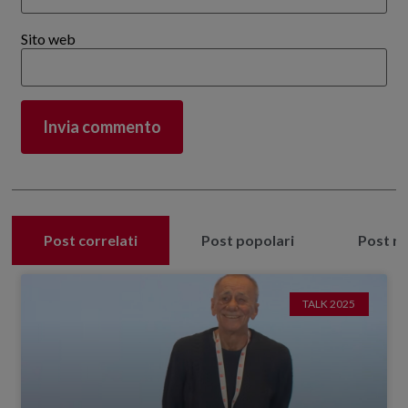
Sito web
Post correlati
Post popolari
Post re
TALK 2025