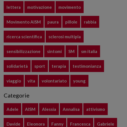
lettera
motivazione
movimento
Movimento AISM
paura
pillole
rabbia
ricerca scientifica
sclerosi multipla
sensibilizzazione
sintomi
SM
sm italia
solidarietà
sport
terapia
testimonianza
viaggio
vita
volontariato
young
Categorie
Adele
AISM
Alessia
Annalisa
attivismo
Davide
Eleonora
Fanny
Francesca
Gabriele