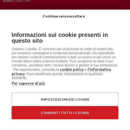
Privacy
–
Disclaimer
Continua senza accettare
AISM.it
Richiedi Informazioni
Informazioni sui cookie presenti in
Iscriviti alla Newsletter
questo sito
Dichiarazione accessibilità
Usiamo i cookie. Ci servono per analizzare le visite al nostro sito,
per proporre campagne e contenuti personalizzati, ma soprattutto
per ridurre i costi di comunicazione e fare un passo in più verso un
mondo libero dalla sclerosi multipla. Puoi scegliere se dare il tuo
Social
consenso, accettare solo i cookie tecnici o gestire le tue preferenze.
cookie policy
l’informativa
Per approfondire, consulta la
e
privacy
. Puoi modificare queste impostazioni in qualsiasi
momento.
Per saperne di più
AISM
Associazione Italiana Sclerosi Multipla APS / ETS
IMPOSTAZIONI DEI COOKIE
Sede Legale: Via Cavour 181/a, 00184 Roma
CF: 96015150582 – PI: 06125061009
CONSENTI TUTTI I COOKIE