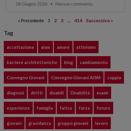
18 Giugno 2026
Nessun commento
« Precedente
1
2
3
…
414
Successivo »
Tag
accettazione
aism
amore
attivismo
barriere architettoniche
blog
cambiamento
Convegno Giovani
Convegno Giovani AISM
coppia
diagnosi
diritti
disabili
Disabilità
esami
esperienze
famiglia
fatica
forza
futuro
giovani
gravidanza
gruppo giovani
lavoro