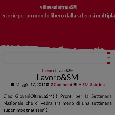
Storie per un mondo libero dalla sclerosi multipla
Home
»
Lavoro&SM
Lavoro&SM
Maggio 17, 2011
2 Commenti
AISM
,
Sabrina
Ciao GiovaniOltreLaSM!!! Pronti per la Settimana
Nazionale che ci vedrà tra meno di una settimana
super impegnatissimi?