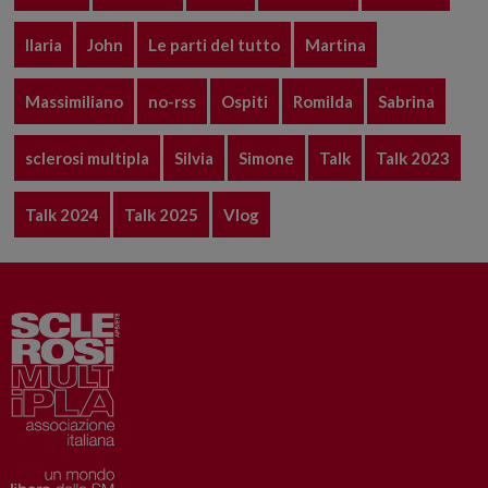
Ilaria
John
Le parti del tutto
Martina
Massimiliano
no-rss
Ospiti
Romilda
Sabrina
sclerosi multipla
Silvia
Simone
Talk
Talk 2023
Talk 2024
Talk 2025
Vlog