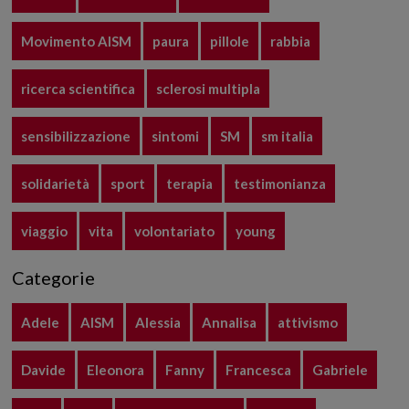
Movimento AISM
paura
pillole
rabbia
ricerca scientifica
sclerosi multipla
sensibilizzazione
sintomi
SM
sm italia
solidarietà
sport
terapia
testimonianza
viaggio
vita
volontariato
young
Categorie
Adele
AISM
Alessia
Annalisa
attivismo
Davide
Eleonora
Fanny
Francesca
Gabriele