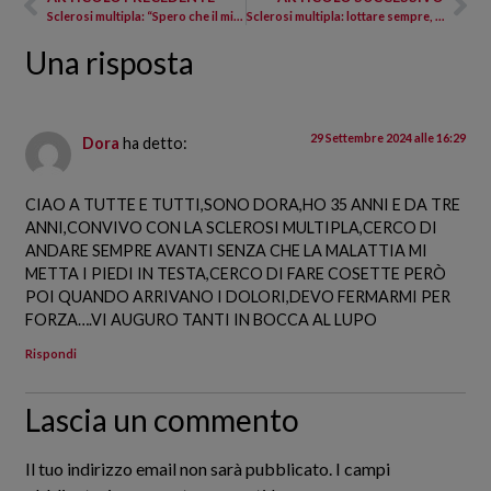
Sclerosi multipla: “Spero che il mio racconto possa essere utile, come altri lo sono stati per me”
Sclerosi multipla: lottare sempre, arrendersi mai
Una risposta
29 Settembre 2024 alle 16:29
Dora
ha detto:
CIAO A TUTTE E TUTTI,SONO DORA,HO 35 ANNI E DA TRE
ANNI,CONVIVO CON LA SCLEROSI MULTIPLA,CERCO DI
ANDARE SEMPRE AVANTI SENZA CHE LA MALATTIA MI
METTA I PIEDI IN TESTA,CERCO DI FARE COSETTE PERÒ
POI QUANDO ARRIVANO I DOLORI,DEVO FERMARMI PER
FORZA….VI AUGURO TANTI IN BOCCA AL LUPO
Rispondi
Lascia un commento
Il tuo indirizzo email non sarà pubblicato.
I campi