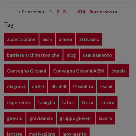
« Precedente
1
2
3
…
414
Successivo »
Tag
accettazione
aism
amore
attivismo
barriere architettoniche
blog
cambiamento
Convegno Giovani
Convegno Giovani AISM
coppia
diagnosi
diritti
disabili
Disabilità
esami
esperienze
famiglia
fatica
forza
futuro
giovani
gravidanza
gruppo giovani
lavoro
lettera
motivazione
movimento