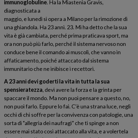
immunoglobuline
. Ha la Miastenia Gravis,
diagnosticata a
maggio, e lunedì si opera a Milano per la rimozione di
una ghiandola. Ha 23 anni. 23. Mi ha detto che la sua
vita è già cambiata, perché prima praticava sport, ma
ora non può più farlo, perché il sistema nervoso non
conduce bene il comando ai muscoli, che vanno in
affaticamento, poiché attaccato dal sistema
immunitario che ne inibisce i recettori.
A 23 anni devi goderti la vita in tutta la sua
spensieratezza
, devi avere la forza e la grinta per
spaccare il mondo. Ma non puoi pensare a questo, no,
non puoi farlo. Eppure lo fai. C’è una strana luce, negli
occhi di chi soffre per la convivenza con patologie, una
sorta di “allegria dei naufragi” che ti spinge a non
essere mai stato così attaccato alla vita, e a volertela