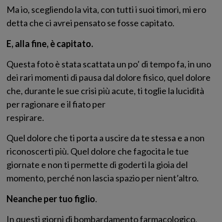
Ma io, scegliendo la vita, con tutti i suoi timori, mi ero
detta che ci avrei pensato se fosse capitato.
E, alla fine, è capitato.
Questa foto è stata scattata un po’ di tempo fa, in uno
dei rari momenti di pausa dal dolore fisico, quel dolore
che, durante le sue crisi più acute, ti toglie la lucidità
per ragionare e il fiato per
respirare.
Quel dolore che ti porta a uscire da te stessa e a non
riconoscerti più. Quel dolore che fagocita le tue
giornate e non ti permette di goderti la gioia del
momento, perché non lascia spazio per nient’altro.
Neanche per tuo figlio
.
In questi giorni di bombardamento farmacologico,