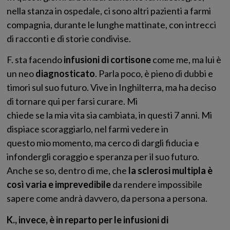
nella stanza in ospedale, ci sono altri pazienti a farmi
compagnia, durante le lunghe mattinate, con intrecci
di racconti e di storie condivise.
F. sta facendo
infusioni di cortisone
come me, ma lui è
un neo
diagnosticato
. Parla poco, è pieno di dubbi e
timori sul suo futuro. Vive in Inghilterra, ma ha deciso
di tornare qui per farsi curare. Mi
chiede se la mia vita sia cambiata, in questi 7 anni. Mi
dispiace scoraggiarlo, nel farmi vedere in
questo mio momento, ma cerco di dargli fiducia e
infondergli coraggio e speranza per il suo futuro.
Anche se so, dentro di me, che
la sclerosi multipla è
così varia e imprevedibile
da rendere impossibile
sapere come andrà davvero, da persona a persona.
K., invece, è in reparto per le infusioni di