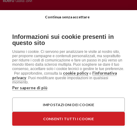
Privacy
–
Disclaimer
Continua senza accettare
AISM.it
Richiedi Informazioni
Informazioni sui cookie presenti in
Iscriviti alla Newsletter
questo sito
Dichiarazione accessibilità
Usiamo i cookie. Ci servono per analizzare le visite al nostro sito,
per proporre campagne e contenuti personalizzati, ma soprattutto
per ridurre i costi di comunicazione e fare un passo in più verso un
mondo libero dalla sclerosi multipla. Puoi scegliere se dare il tuo
Social
consenso, accettare solo i cookie tecnici o gestire le tue preferenze.
cookie policy
l’informativa
Per approfondire, consulta la
e
privacy
. Puoi modificare queste impostazioni in qualsiasi
momento.
Per saperne di più
AISM
Associazione Italiana Sclerosi Multipla APS / ETS
IMPOSTAZIONI DEI COOKIE
Sede Legale: Via Cavour 181/a, 00184 Roma
CF: 96015150582 – PI: 06125061009
CONSENTI TUTTI I COOKIE