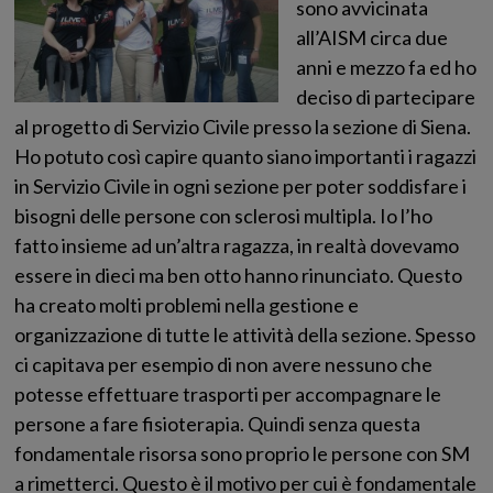
sono avvicinata
all’AISM circa due
anni e mezzo fa ed ho
deciso di partecipare
al progetto di Servizio Civile presso la sezione di Siena.
Ho potuto così capire quanto siano importanti i ragazzi
in Servizio Civile in ogni sezione per poter soddisfare i
bisogni delle persone con sclerosi multipla. Io l’ho
fatto insieme ad un’altra ragazza, in realtà dovevamo
essere in dieci ma ben otto hanno rinunciato. Questo
ha creato molti problemi nella gestione e
organizzazione di tutte le attività della sezione. Spesso
ci capitava per esempio di non avere nessuno che
potesse effettuare trasporti per accompagnare le
persone a fare fisioterapia. Quindi senza questa
fondamentale risorsa sono proprio le persone con SM
a rimetterci. Questo è il motivo per cui è fondamentale