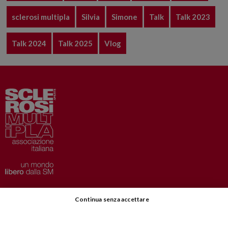
sclerosi multipla
Silvia
Simone
Talk
Talk 2023
Talk 2024
Talk 2025
Vlog
Privacy
–
Disclaimer
Continua senza accettare
AISM.it
Richiedi Informazioni