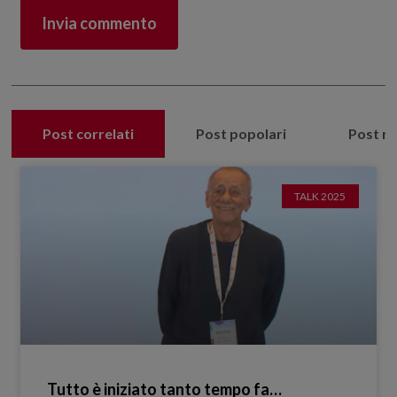
Post correlati
Post popolari
Post re
TALK 2025
Tutto è iniziato tanto tempo fa…