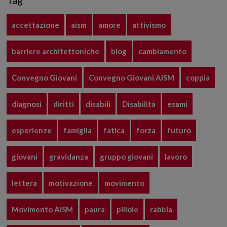
Tag
accettazione
aism
amore
attivismo
barriere architettoniche
blog
cambiamento
Convegno Giovani
Convegno Giovani AISM
coppia
diagnosi
diritti
disabili
Disabilità
esami
esperienze
famiglia
fatica
forza
futuro
giovani
gravidanza
gruppo giovani
lavoro
lettera
motivazione
movimento
Movimento AISM
paura
pillole
rabbia