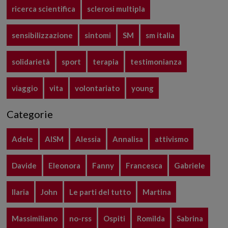
ricerca scientifica
sclerosi multipla
sensibilizzazione
sintomi
SM
sm italia
solidarietà
sport
terapia
testimonianza
viaggio
vita
volontariato
young
Categorie
Adele
AISM
Alessia
Annalisa
attivismo
Davide
Eleonora
Fanny
Francesca
Gabriele
Ilaria
John
Le parti del tutto
Martina
Massimiliano
no-rss
Ospiti
Romilda
Sabrina