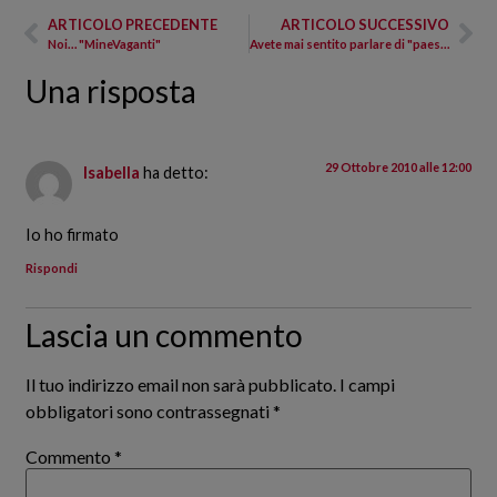
ARTICOLO PRECEDENTE
ARTICOLO SUCCESSIVO
Noi… "MineVaganti"
Avete mai sentito parlare di "paesaggi della mente"?
Una risposta
29 Ottobre 2010 alle 12:00
Isabella
ha detto:
Io ho firmato
Rispondi
Lascia un commento
Il tuo indirizzo email non sarà pubblicato.
I campi
obbligatori sono contrassegnati
*
Commento
*