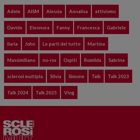
Adele
AISM
Alessia
Annalisa
attivismo
Davide
Eleonora
Fanny
Francesca
Gabriele
Ilaria
John
Le parti del tutto
Martina
Massimiliano
no-rss
Ospiti
Romilda
Sabrina
sclerosi multipla
Silvia
Simone
Talk
Talk 2023
Talk 2024
Talk 2025
Vlog