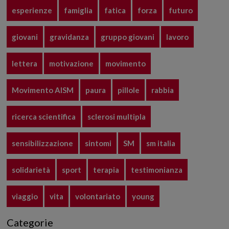
esperienze
famiglia
fatica
forza
futuro
giovani
gravidanza
gruppo giovani
lavoro
lettera
motivazione
movimento
Movimento AISM
paura
pillole
rabbia
ricerca scientifica
sclerosi multipla
sensibilizzazione
sintomi
SM
sm italia
solidarietà
sport
terapia
testimonianza
viaggio
vita
volontariato
young
Categorie