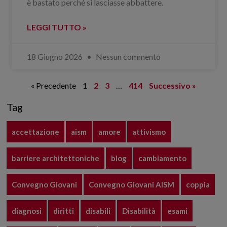
è bastato perché si lasciasse abbattere.
LEGGI TUTTO »
18 Giugno 2026
Nessun commento
« Precedente
1
2
3
…
414
Successivo »
Tag
accettazione
aism
amore
attivismo
barriere architettoniche
blog
cambiamento
Convegno Giovani
Convegno Giovani AISM
coppia
diagnosi
diritti
disabili
Disabilità
esami