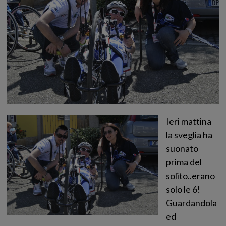
Ieri mattina
la sveglia ha
suonato
prima del
solito..erano
solo le 6!
Guardandola
ed