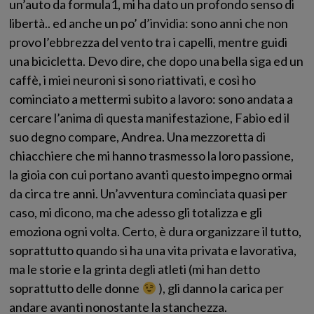
un’auto da formula1, mi ha dato un profondo senso di
libertà.. ed anche un po’ d’invidia: sono anni che non
provo l’ebbrezza del vento tra i capelli, mentre guidi
una bicicletta. Devo dire, che dopo una bella siga ed un
caffè, i miei neuroni si sono riattivati, e così ho
cominciato a mettermi subito a lavoro: sono andata a
cercare l’anima di questa manifestazione, Fabio ed il
suo degno compare, Andrea. Una mezzoretta di
chiacchiere che mi hanno trasmesso la loro passione,
la gioia con cui portano avanti questo impegno ormai
da circa tre anni. Un’avventura cominciata quasi per
caso, mi dicono, ma che adesso gli totalizza e gli
emoziona ogni volta. Certo, è dura organizzare il tutto,
soprattutto quando si ha una vita privata e lavorativa,
ma le storie e la grinta degli atleti (mi han detto
soprattutto delle donne
), gli danno la carica per
andare avanti nonostante la stanchezza.