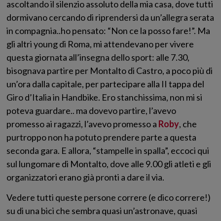
ascoltando il silenzio assoluto della mia casa, dove tutti
dormivano cercando di riprendersi da un’allegra serata
in compagnia..ho pensato: “Non ce la posso fare!”. Ma
gli altri young di Roma, mi attendevano per vivere
questa giornata all’insegna dello sport: alle 7.30,
bisognava partire per Montalto di Castro, a poco più di
un’ora dalla capitale, per partecipare alla II tappa del
Giro d’Italia in Handbike. Ero stanchissima, non mi si
poteva guardare.. ma dovevo partire, l’avevo
promesso ai ragazzi, l’avevo promesso a
Roby
, che
purtroppo non ha potuto prendere parte a questa
seconda gara. E allora, “stampelle in spalla”, eccoci qui
sul lungomare di Montalto, dove alle 9.00 gli atleti e gli
organizzatori erano già pronti a dare il via.
Vedere tutti queste persone correre (e dico correre!)
su di una bici che sembra quasi un’astronave, quasi