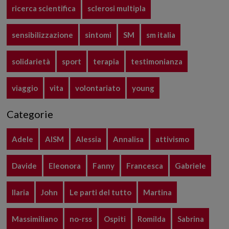
ricerca scientifica
sclerosi multipla
sensibilizzazione
sintomi
SM
sm italia
solidarietà
sport
terapia
testimonianza
viaggio
vita
volontariato
young
Categorie
Adele
AISM
Alessia
Annalisa
attivismo
Davide
Eleonora
Fanny
Francesca
Gabriele
Ilaria
John
Le parti del tutto
Martina
Massimiliano
no-rss
Ospiti
Romilda
Sabrina