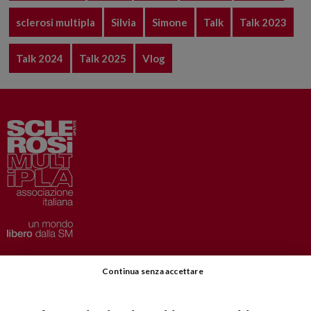
sclerosi multipla
Silvia
Simone
Talk
Talk 2023
Talk 2024
Talk 2025
Vlog
Privacy
–
Disclaimer
Continua senza accettare
AISM.it
Richiedi Informazioni