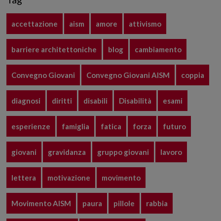
accettazione
aism
amore
attivismo
barriere architettoniche
blog
cambiamento
Convegno Giovani
Convegno Giovani AISM
coppia
diagnosi
diritti
disabili
Disabilità
esami
esperienze
famiglia
fatica
forza
futuro
giovani
gravidanza
gruppo giovani
lavoro
lettera
motivazione
movimento
Movimento AISM
paura
pillole
rabbia