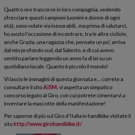
Quattro ore trascorse in loro compagnia, vedendo
sfrecciare questi campioni (uomini e donne di ogni
età), sono volate via inesorabili.. ma prima di salutarci,
ho avuto l’occasione di incontrare, tra le altre cicliste,
anche Grazia, una ragazza che, pensate un po’, arriva
dal mio profondo sud, dal Salento..e di cui avevo
sentito parlare leggendo un anno fa di lei su un
quotidiano locale. Quanto è piccolo il mondo!
Vi lascio le immagini di questa giornata e… correte a
consultare il sito
AISM
, vi aspetta un simpatico
concorso legato al Giro, con cui potrete cimentarvi a
inventare la mascotte della manifestazione!
Per saperne di più sul Giro d’Italia in handbike visitate il
sito
http://www.girohandbike.it/