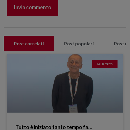
Post correlati
Post popolari
Post re
TALK 2025
Tutto è iniziato tanto tempo fa…