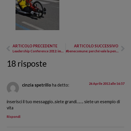
ARTICOLO PRECEDENTE
ARTICOLO SUCCESSIVO
Leadership Conference 2012: immagini dal meeting AISM
#benecomune: perché vale la pena raccontare una storia
18 risposte
26 Aprile 2012 alle 16:57
cinzia spetrillo
ha detto:
inserisci il tuo messaggio..siete grandi……. siete un esempio di
vita
Rispondi