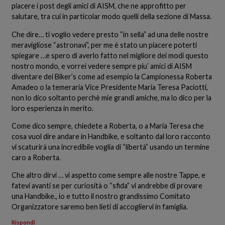
piacere i post degli amici di AISM, che ne approfitto per
salutare, tra cui in particolar modo quelli della sezione di Massa.
Che dire… ti voglio vedere presto “in sella” ad una delle nostre
meravigliose “astronavi”, per me è stato un piacere poterti
spiegare …e spero di averlo fatto nel migliore dei modi questo
nostro mondo, e vorrei vedere sempre piu’ amici di AISM
diventare dei Biker’s come ad esempio la Campionessa Roberta
Amadeo o la temeraria Vice Presidente Maria Teresa Paciotti,
non lo dico soltanto perchè mie grandi amiche, ma lo dico per la
loro esperienza in merito.
Come dico sempre, chiedete a Roberta, o a Maria Teresa che
cosa vuol dire andare in Handbike, e soltanto dal loro racconto
vi scaturirà una incredibile voglia di “libertà” usando un termine
caro a Roberta.
Che altro dirvi … vi aspetto come sempre alle nostre Tappe, e
fatevi avanti se per curiosità o “sfida” vi andrebbe di provare
una Handbike., io e tutto il nostro grandissimo Comitato
Organizzatore saremo ben lieti di accogliervi in famiglia.
Rispondi