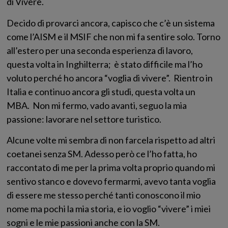
di Vivere.
Decido di provarci ancora, capisco che c’è un sistema
come l’AISM e il MSIF che non mi fa sentire solo. Torno
all’estero per una seconda esperienza di lavoro,
questa volta in Inghilterra; è stato difficile ma l’ho
voluto perché ho ancora “voglia di vivere”. Rientro in
Italia e continuo ancora gli studi, questa volta un
MBA. Non mi fermo, vado avanti, seguo la mia
passione: lavorare nel settore turistico.
Alcune volte mi sembra di non farcela rispetto ad altri
coetanei senza SM. Adesso però ce l’ho fatta, ho
raccontato di me per la prima volta proprio quando mi
sentivo stanco e dovevo fermarmi, avevo tanta voglia
di essere me stesso perché tanti conoscono il mio
nome ma pochi la mia storia, e io voglio “vivere” i miei
sogni e le mie passioni anche con la SM.