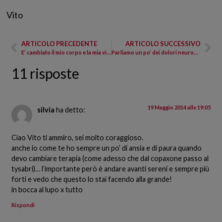
Vito
ARTICOLO PRECEDENTE
ARTICOLO SUCCESSIVO
E’ cambiato il mio corpo e la mia visione di vita
Parliamo un po’ dei dolori neuropatici?
11 risposte
19 Maggio 2014 alle 19:05
silvia
ha detto:
Ciao Vito ti ammiro, sei molto coraggioso.
anche io come te ho sempre un po’ di ansia e di paura quando
devo cambiare terapia (come adesso che dal copaxone passo al
tysabri)… l’importante però è andare avanti sereni e sempre più
forti e vedo che questo lo stai facendo alla grande!
in bocca al lupo x tutto
Rispondi