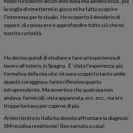
modo turbolento alcuni anni della mia adolescenza , poi
la voglia di rimettermi in gioco mi ha fatto scoprire
l’interesse per lo studio. Ho scoperto il desiderio di
sapere, di conoscere e approfondire tutto ciò che mi
suscita curiosità.
Ho deciso quindi di studiare e fare un’esperienza di
lavoro all’estero, in Spagna. E’ stata l’esperienza più
formativa della mia vita: mi sono scoperto tanto umile
quanto coraggioso, tanto riflessivo quanto
intraprendente. Ma avvertivo che qualcosa non
andava: formicolii, vista appannata, ecc. ecc., ma ero
troppo lontano per capirne di più.
Al mio rientro in Italia ho dovuto affrontare la diagnosi:
SM recidiva remittente! Ben tornato a casa!