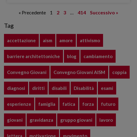
« Precedente
1
2
3
…
414
Successivo »
Tag
accettazione
aism
amore
attivismo
barriere architettoniche
blog
cambiamento
Convegno Giovani
Convegno Giovani AISM
coppia
diagnosi
diritti
disabili
Disabilità
esami
esperienze
famiglia
fatica
forza
futuro
giovani
gravidanza
gruppo giovani
lavoro
lettera
motivazione
movimento