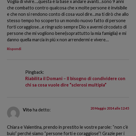
Voglia di vivire….questa è la base x andare avanti…sono 9 anni
che combatto contro qualcosa che x molte persone è invisibile
e che non si rendono conto di cosa vuol dire…ma ti dirò che allo
stesso tempo ho scoperto un mondo nuovo fatto di persone
forti coraggiose…e ringrazio sempre Dio x avermi circodato di
persone che mi vogliono bene(soprattutto la mia famiglia) e mi
danno quella marcia in piú x non arrendermi e vivere…
Rispondi
Pingback:
Riabilita il Domani – Il bisogno di condividere con
chi sa cosa vuole dire “sclerosi multipla”
20 Maggio 2014 alle 12:45
Vito
ha detto:
Chiara e Valentina, prendo in prestito le vostre parole: “non c’è
buio” perché siamo “persone forti e coraggiose”! Grazie per i