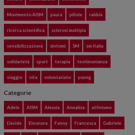
Movimento AISM
paura
pillole
rabbia
ricerca scientifica
sclerosi multipla
sensibilizzazione
sintomi
SM
sm italia
solidarietà
sport
terapia
testimonianza
viaggio
vita
volontariato
young
Categorie
Adele
AISM
Alessia
Annalisa
attivismo
Davide
Eleonora
Fanny
Francesca
Gabriele