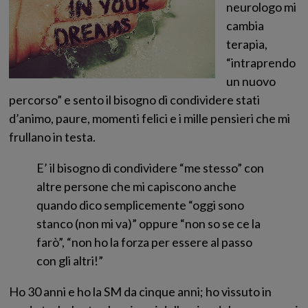
neurologo mi
cambia
terapia,
“intraprendo
un nuovo
percorso” e sento il bisogno di condividere stati
d’animo, paure, momenti felici e i mille pensieri che mi
frullano in testa.
E’ il bisogno di condividere “me stesso” con
altre persone che mi capiscono anche
quando dico semplicemente “oggi sono
stanco (non mi va)” oppure “non so se ce la
farò”, “non ho la forza per essere al passo
con gli altri!”
Ho 30 anni e ho la SM da cinque anni; ho vissuto in