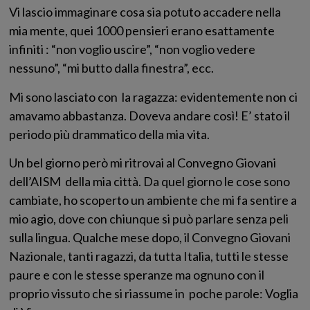
Vi lascio immaginare cosa sia potuto accadere nella
mia mente, quei 1000 pensieri erano esattamente
infiniti : “non voglio uscire”, “non voglio vedere
nessuno”, “mi butto dalla finestra”, ecc.
Mi sono lasciato con la ragazza: evidentemente non ci
amavamo abbastanza. Doveva andare così! E’ stato il
periodo più drammatico della mia vita.
Un bel giorno però mi ritrovai al Convegno Giovani
dell’AISM della mia città. Da quel giorno le cose sono
cambiate, ho scoperto un ambiente che mi fa sentire a
mio agio, dove con chiunque si può parlare senza peli
sulla lingua. Qualche mese dopo, il Convegno Giovani
Nazionale, tanti ragazzi, da tutta Italia, tutti le stesse
paure e con le stesse speranze ma ognuno con il
proprio vissuto che si riassume in poche parole: Voglia