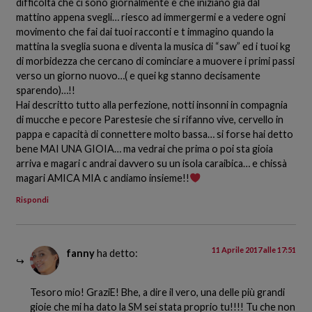
difficoltà che ci sono giornalmente e che iniziano già dal
mattino appena svegli… riesco ad immergermi e a vedere ogni
movimento che fai dai tuoi racconti e t immagino quando la
mattina la sveglia suona e diventa la musica di “saw” ed i tuoi kg
di morbidezza che cercano di cominciare a muovere i primi passi
verso un giorno nuovo…( e quei kg stanno decisamente
sparendo)…!!
Hai descritto tutto alla perfezione, notti insonni in compagnia
di mucche e pecore Parestesie che si rifanno vive, cervello in
pappa e capacità di connettere molto bassa… si forse hai detto
bene MAI UNA GIOIA… ma vedrai che prima o poi sta gioia
arriva e magari c andrai davvero su un isola caraibica… e chissà
magari AMICA MIA c andiamo insieme!!
Rispondi
11 Aprile 2017 alle 17:51
fanny
ha detto:
Tesoro mio! GraziE! Bhe, a dire il vero, una delle più grandi
gioie che mi ha dato la SM sei stata proprio tu!!!! Tu che non