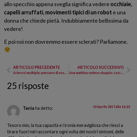
allo specchio appena sveglia significa vedere
occhiaie,
capelli arruffati, movimenti tipici di un robot
e una
donna che chiede pietà. Indubbiamente bellissima da
vedere!
E poi noi non dovremmo essere sclerati? Parliamone.
ARTICOLO PRECEDENTE
ARTICOLO SUCCESSIVO
Sclerosi multipla: pensavo di essere diversa dagli altri
Una mattina vedevo doppio: così è arrivata la sclerosi multipla
25 risposte
10 Aprile 2017 alle 16:22
Tania
ha detto:
Tesoro mio, la tua capacità e l ironia meravigliosa che riesci a
tirare fuori nel raccontare ogni volta dei nostri sintomi, delle