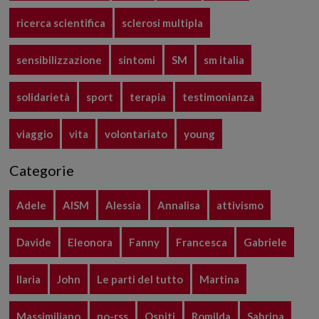
ricerca scientifica
sclerosi multipla
sensibilizzazione
sintomi
SM
sm italia
solidarietà
sport
terapia
testimonianza
viaggio
vita
volontariato
young
Categorie
Adele
AISM
Alessia
Annalisa
attivismo
Davide
Eleonora
Fanny
Francesca
Gabriele
Ilaria
John
Le parti del tutto
Martina
Massimiliano
no-rss
Ospiti
Romilda
Sabrina