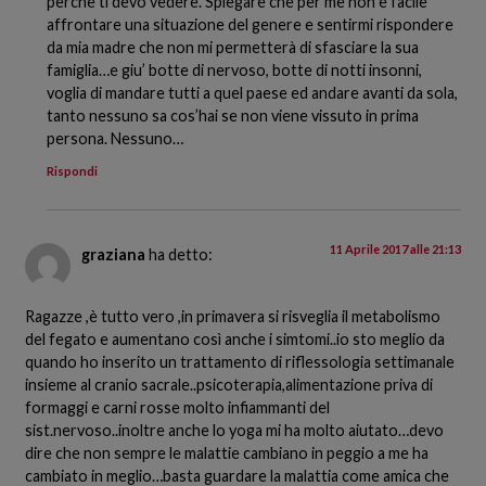
perche ti devo vedere. Spiegare che per me non è facile
affrontare una situazione del genere e sentirmi rispondere
da mia madre che non mi permetterà di sfasciare la sua
famiglia…e giu’ botte di nervoso, botte di notti insonni,
voglia di mandare tutti a quel paese ed andare avanti da sola,
tanto nessuno sa cos’hai se non viene vissuto in prima
persona. Nessuno…
Rispondi
11 Aprile 2017 alle 21:13
graziana
ha detto:
Ragazze ,è tutto vero ,in primavera si risveglia il metabolismo
del fegato e aumentano così anche i simtomi..io sto meglio da
quando ho inserito un trattamento di riflessologia settimanale
insieme al cranio sacrale..psicoterapia,alimentazione priva di
formaggi e carni rosse molto infiammanti del
sist.nervoso..inoltre anche lo yoga mi ha molto aiutato…devo
dire che non sempre le malattie cambiano in peggio a me ha
cambiato in meglio…basta guardare la malattia come amica che