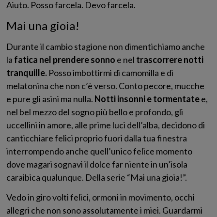
Aiuto. Posso farcela. Devo farcela.
Mai una gioia!
Durante il cambio stagione non dimentichiamo anche
la
fatica nel prendere sonno
e nel
trascorrere notti
tranquille.
Posso imbottirmi di camomilla e di
melatonina che non c’è verso. Conto pecore, mucche
e pure gli asini ma nulla.
Notti insonni e tormentate
e,
nel bel mezzo del sogno più bello e profondo, gli
uccellini in amore, alle prime luci dell’alba, decidono di
canticchiare felici proprio fuori dalla tua finestra
interrompendo anche quell’unico felice momento
dove magari sognavi il dolce far niente in un’isola
caraibica qualunque. Della serie “Mai una gioia!”.
Vedo in giro volti felici, ormoni in movimento, occhi
allegri che non sono assolutamente i miei. Guardarmi