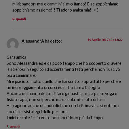
mi abbandoni mai e cammini al mio fianco! E se zoppichiamo,
zoppichiamo assieme!!! Ti adoro amica mia!! <3
Rispondi
10 Aprile 2017 alle 18:32
AlessandrA
ha detto:
Cara amica
Sono Alessandra ed è da poco tempo che ho scoperto di avere
la sclerosi in seguito ad accertamenti fatti perché non riuscivo
più a camminare.
Mi è piaciuto molto quello che hai scritto soprattutto perché è
un incoraggiamento di cui credimi ho tanto bisogno
Anche a me hanno detto di fare ginnastica, ma a parte yoga e
fisioterapia, non so’perché ma da sola mi rifiuto di farla
Hai ragione anche quando dici che con la Primavera si notano i
sorrisi e i visi allegri delle persone
I miei occhi e il mio volto non sorridono più da tempo
Rispondi