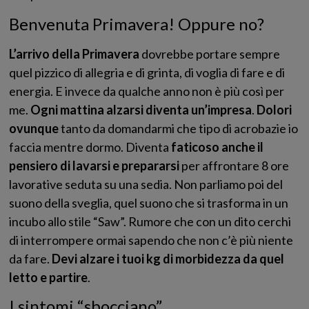
Benvenuta Primavera! Oppure no?
L’arrivo della Primavera
dovrebbe portare sempre
quel pizzico di allegria e di grinta, di voglia di fare e di
energia. E invece da qualche anno non è più così per
me.
Ogni mattina alzarsi diventa un’impresa
.
Dolori
ovunque
tanto da domandarmi che tipo di acrobazie io
faccia mentre dormo. Diventa
faticoso anche il
pensiero di lavarsi e prepararsi
per affrontare 8 ore
lavorative seduta su una sedia. Non parliamo poi del
suono della sveglia, quel suono che si trasforma in un
incubo allo stile “Saw”. Rumore che con un dito cerchi
di interrompere ormai sapendo che non c’è più niente
da fare.
Devi alzare i tuoi kg di morbidezza da quel
letto e partire
.
I sintomi “sbocciano”