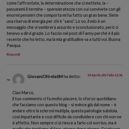
come l’affrontate, la determinazione che ci mettete, la –
passatemi il termine – spensieratezza con cui convivete con gli
enormi pensieri che comporta mi ha fatto un gran bene. Siete
una riserva di energia per chi è “sano”. Lo so, il mio è un
messaggio che vi sembrerà assurdo e sconclusionato, però ci
tenevo a dirvi grazie. Lo faccio nel post di Fanny perché è il più
recente che ho letto, ma la mia gratitudine va a tutti voi. Buona
Pasqua.
Rispondi
14 Aprile 2017 alle 12:36
GiovaniOltrelaSM
ha detto:
Ciao Marco,
il tuo commento ci fa molto piacere, lo sforzo quotidiano
che facciamo con questo blog – si evince già dal nome – è
andare oltre la sclerosi multipla, questa patologia subdola,
così impattante e così difficile da condividere con chi non ne
è affetto. Non sempre ci si riesce a farlo col sorriso, ma è
quello che tentiamo di fare, giorno dopo giorno. Grazie per