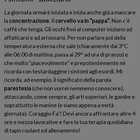
La giornata ormai è iniziata e inizia anche già a mancare
la
concentrazione
. Il
cervello va in “pappa”.
Non c’è
caffè che tenga. Gli occhi fissi al computer iniziano ad
affaticarsi e ad arrossarsi. Per non parlare poi della
temperatura esterna che sale (chiaramente dai 3°C
alle 06:00 di mattina, passa ai 29° ad ora di pranzo) e
che molto “piacevolmente” e prepotentemente mi
ricorda con testardaggine i sintomi agli esordi. Mi
ricorda, ad esempio, il significato della parola
parestesia
(che non vorrei nemmeno conoscere),
attaccando, come sempre, gli arti superiori, le gambe e
soprattutto le manine (e siamo appena a metà
giornata). Coraggio Fa’! Devi ancora affrontare altre 4
ore e mezza lavorative e fare la tua terapia quotidiana
di tapis roulant ed allenamento!