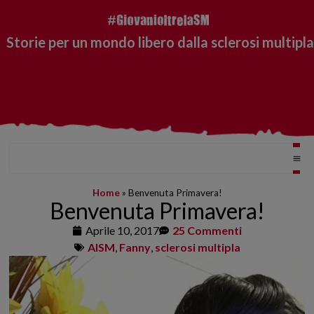
Storie per un mondo libero dalla sclerosi multipla
Home
»
Benvenuta Primavera!
Benvenuta Primavera!
Aprile 10, 2017
25 Commenti
AISM
,
Fanny
,
sclerosi multipla