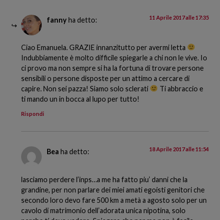
11 Aprile 2017 alle 17:35
fanny
ha detto:
Ciao Emanuela. GRAZIE innanzitutto per avermi letta
Indubbiamente è molto difficile spiegarle a chi non le vive. Io
ci provo ma non sempre si ha la fortuna di trovare persone
sensibili o persone disposte per un attimo a cercare di
capire. Non sei pazza! Siamo solo sclerati
Ti abbraccio e
ti mando un in bocca al lupo per tutto!
Rispondi
18 Aprile 2017 alle 11:54
Bea
ha detto:
lasciamo perdere l’inps…a me ha fatto piu’ danni che la
grandine, per non parlare dei miei amati egoisti genitori che
secondo loro devo fare 500 km a metà a agosto solo per un
cavolo di matrimonio dell’adorata unica nipotina, solo