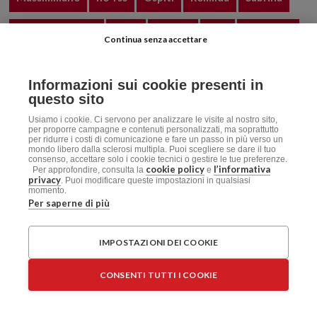
sclerosi multipla
Silvia
Simone
Talk
Talk 2023
Continua senza accettare
Talk 2024
Talk 2025
Vlog
Informazioni sui cookie presenti in
questo sito
Usiamo i cookie. Ci servono per analizzare le visite al nostro sito,
per proporre campagne e contenuti personalizzati, ma soprattutto
per ridurre i costi di comunicazione e fare un passo in più verso un
mondo libero dalla sclerosi multipla. Puoi scegliere se dare il tuo
consenso, accettare solo i cookie tecnici o gestire le tue preferenze.
cookie policy
l’informativa
Per approfondire, consulta la
e
privacy
. Puoi modificare queste impostazioni in qualsiasi
momento.
Per saperne di più
IMPOSTAZIONI DEI COOKIE
Privacy
–
Disclaimer
CONSENTI TUTTI I COOKIE
AISM.it