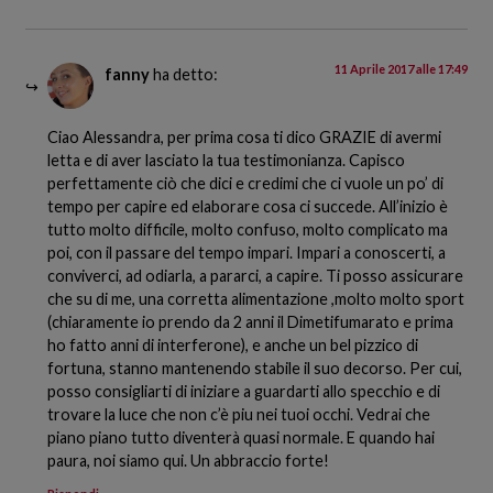
11 Aprile 2017 alle 17:49
fanny
ha detto:
Ciao Alessandra, per prima cosa ti dico GRAZIE di avermi
letta e di aver lasciato la tua testimonianza. Capisco
perfettamente ciò che dici e credimi che ci vuole un po’ di
tempo per capire ed elaborare cosa ci succede. All’inizio è
tutto molto difficile, molto confuso, molto complicato ma
poi, con il passare del tempo impari. Impari a conoscerti, a
conviverci, ad odiarla, a pararci, a capire. Ti posso assicurare
che su di me, una corretta alimentazione ,molto molto sport
(chiaramente io prendo da 2 anni il Dimetifumarato e prima
ho fatto anni di interferone), e anche un bel pizzico di
fortuna, stanno mantenendo stabile il suo decorso. Per cui,
posso consigliarti di iniziare a guardarti allo specchio e di
trovare la luce che non c’è piu nei tuoi occhi. Vedrai che
piano piano tutto diventerà quasi normale. E quando hai
paura, noi siamo qui. Un abbraccio forte!