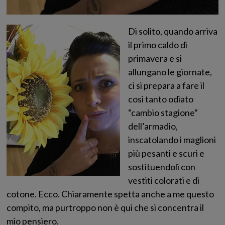
Di solito, quando arriva
il primo caldo di
primavera e si
allungano le giornate,
ci si prepara a fare il
così tanto odiato
“cambio stagione”
dell’armadio,
inscatolando i maglioni
più pesanti e scuri e
sostituendoli con
vestiti colorati e di
cotone. Ecco. Chiaramente spetta anche a me questo
compito, ma purtroppo non è qui che si concentra il
mio pensiero.