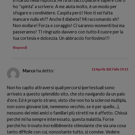
il ritardo nella risposta. Mi fa un sacco piacere sapere che ti
ho “spinta” a scrivere. A me aiuta molto, è un modo per
sfogare e condividere. Caspita però! Non ti sei fatta
mancare nulla eh?? Anche il diabete? Mi raccomando eh?
Non mollare! Forza e coraggio! Ci saranno momenti bui ma
passeranno! TI ringrazio davvero con tutto il cuore per la
tua cortesia e dolcezza. Un abbraccio fortissimo!!!
Rispondi
12 Aprile 2017 alle 19:13
Marco
ha detto:
Non ho capito attraversi quali percorsi ipertestuali sono
arrivato a questo splendido sito, che sto navigando da un paio
d’ore. Ed è proprio strano, visto che non ho la sclerosi multipla,
non sono giovane (ok, nemmeno vecchio, se è per quello…),
nessuno dei miei amici o familiari più stretti ne è affetto. Chissà
perché mi ha sempre interessato, questa malattia. Forse
perché ho trovato incredibilmente stimolante che sia una cosa
tanto difficile con cui, nonostante tutto, si convive. Vedere