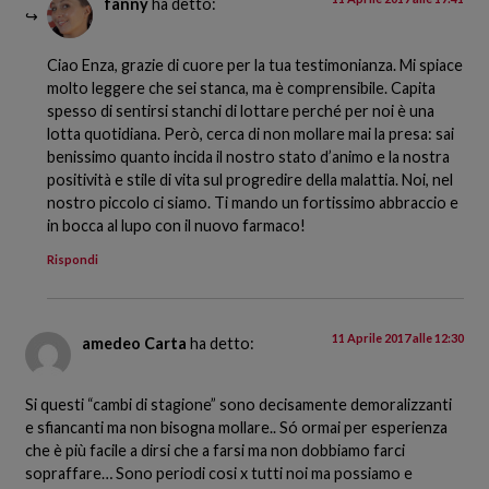
fanny
ha detto:
Ciao Enza, grazie di cuore per la tua testimonianza. Mi spiace
molto leggere che sei stanca, ma è comprensibile. Capita
spesso di sentirsi stanchi di lottare perché per noi è una
lotta quotidiana. Però, cerca di non mollare mai la presa: sai
benissimo quanto incida il nostro stato d’animo e la nostra
positività e stile di vita sul progredire della malattia. Noi, nel
nostro piccolo ci siamo. Ti mando un fortissimo abbraccio e
in bocca al lupo con il nuovo farmaco!
Rispondi
11 Aprile 2017 alle 12:30
amedeo Carta
ha detto:
Si questi “cambi di stagione” sono decisamente demoralizzanti
e sfiancanti ma non bisogna mollare.. Só ormai per esperienza
che è più facile a dirsi che a farsi ma non dobbiamo farci
sopraffare… Sono periodi cosi x tutti noi ma possiamo e