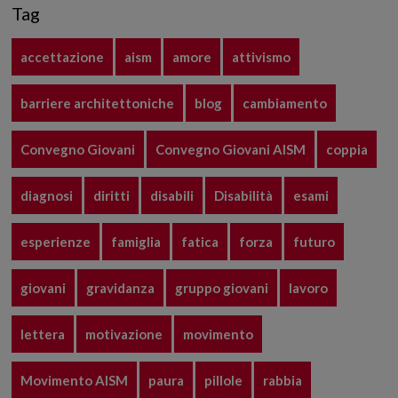
Tag
accettazione
aism
amore
attivismo
barriere architettoniche
blog
cambiamento
Convegno Giovani
Convegno Giovani AISM
coppia
diagnosi
diritti
disabili
Disabilità
esami
esperienze
famiglia
fatica
forza
futuro
giovani
gravidanza
gruppo giovani
lavoro
lettera
motivazione
movimento
Movimento AISM
paura
pillole
rabbia