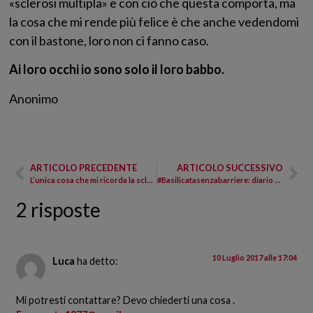
«sclerosi multipla» e con ciò che questa comporta, ma
la cosa che mi rende più felice è che anche vedendomi
con il bastone, loro non ci fanno caso.
Ai loro occhi io sono solo il loro babbo.
Anonimo
ARTICOLO PRECEDENTE
ARTICOLO SUCCESSIVO
L’unica cosa che mi ricorda la sclerosi multipla è il rito della terapia
#Basilicatasenzabarriere: diario di un’esperienza unica
2 risposte
10 Luglio 2017 alle 17:04
Luca
ha detto:
Mi potresti contattare? Devo chiederti una cosa .