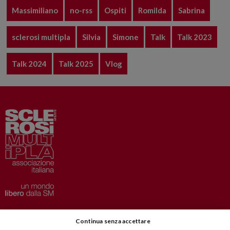
Massimiliano
no-rss
Ospiti
Romilda
Sabrina
sclerosi multipla
Silvia
Simone
Talk
Talk 2023
Talk 2024
Talk 2025
Vlog
Privacy
–
Disclaimer
Continua senza accettare
AISM.it