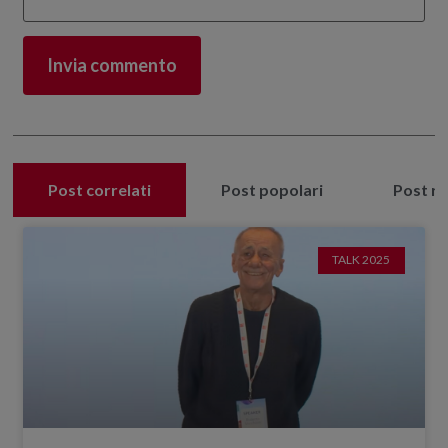
Post correlati
Post popolari
Post re
TALK 2025