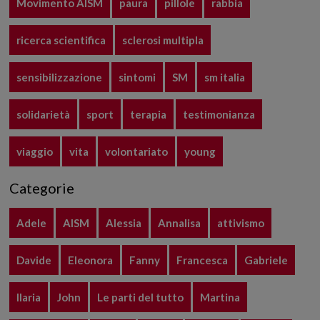
Movimento AISM
paura
pillole
rabbia
ricerca scientifica
sclerosi multipla
sensibilizzazione
sintomi
SM
sm italia
solidarietà
sport
terapia
testimonianza
viaggio
vita
volontariato
young
Categorie
Adele
AISM
Alessia
Annalisa
attivismo
Davide
Eleonora
Fanny
Francesca
Gabriele
Ilaria
John
Le parti del tutto
Martina