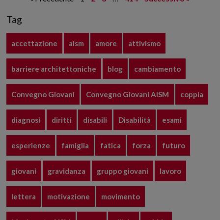
Tag
accettazione
aism
amore
attivismo
barriere architettoniche
blog
cambiamento
Convegno Giovani
Convegno Giovani AISM
coppia
diagnosi
diritti
disabili
Disabilità
esami
esperienze
famiglia
fatica
forza
futuro
giovani
gravidanza
gruppo giovani
lavoro
lettera
motivazione
movimento