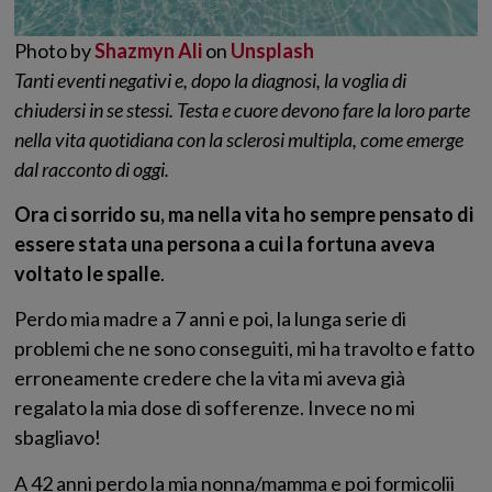
Photo by
Shazmyn Ali
on
Unsplash
Tanti eventi negativi e, dopo la diagnosi, la voglia di
chiudersi in se stessi. Testa e cuore devono fare la loro parte
nella vita quotidiana con la sclerosi multipla, come emerge
dal racconto di oggi.
Ora ci sorrido su, ma nella vita ho sempre pensato di
essere stata una persona a cui la fortuna aveva
voltato le spalle
.
Perdo mia madre a 7 anni e poi, la lunga serie di
problemi che ne sono conseguiti, mi ha travolto e fatto
erroneamente credere che la vita mi aveva già
regalato la mia dose di sofferenze. Invece no mi
sbagliavo!
A 42 anni perdo la mia nonna/mamma e poi formicolii