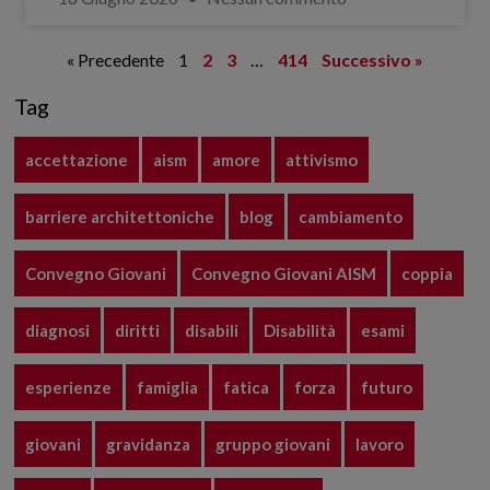
« Precedente
1
2
3
…
414
Successivo »
Tag
accettazione
aism
amore
attivismo
barriere architettoniche
blog
cambiamento
Convegno Giovani
Convegno Giovani AISM
coppia
diagnosi
diritti
disabili
Disabilità
esami
esperienze
famiglia
fatica
forza
futuro
giovani
gravidanza
gruppo giovani
lavoro