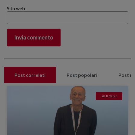
Sito web
Post correlati
Post popolari
Post re
TALK 2025