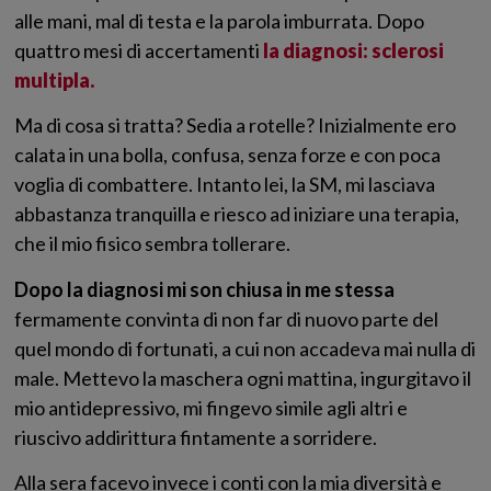
alle mani, mal di testa e la parola imburrata. Dopo
quattro mesi di accertamenti
la diagnosi: sclerosi
multipla.
Ma di cosa si tratta? Sedia a rotelle? Inizialmente ero
calata in una bolla, confusa, senza forze e con poca
voglia di combattere. Intanto lei, la SM, mi lasciava
abbastanza tranquilla e riesco ad iniziare una terapia,
che il mio fisico sembra tollerare.
Dopo la diagnosi mi son chiusa in me stessa
fermamente convinta di non far di nuovo parte del
quel mondo di fortunati, a cui non accadeva mai nulla di
male. Mettevo la maschera ogni mattina, ingurgitavo il
mio antidepressivo, mi fingevo simile agli altri e
riuscivo addirittura fintamente a sorridere.
Alla sera facevo invece i conti con la mia diversità e