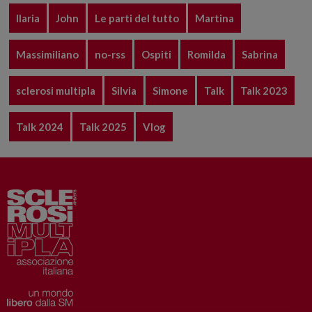
Ilaria
John
Le parti del tutto
Martina
Massimiliano
no-rss
Ospiti
Romilda
Sabrina
sclerosi multipla
Silvia
Simone
Talk
Talk 2023
Talk 2024
Talk 2025
Vlog