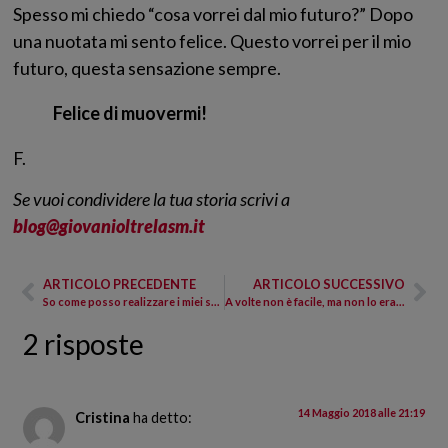
Spesso mi chiedo “cosa vorrei dal mio futuro?” Dopo
una nuotata mi sento felice. Questo vorrei per il mio
futuro, questa sensazione sempre.
Felice di muovermi!
F.
Se vuoi condividere la tua storia scrivi a
blog@giovanioltrelasm.it
ARTICOLO PRECEDENTE
ARTICOLO SUCCESSIVO
So come posso realizzare i miei sogni, malgrado te.
A volte non è facile, ma non lo era neanche prima
2 risposte
14 Maggio 2018 alle 21:19
Cristina
ha detto: