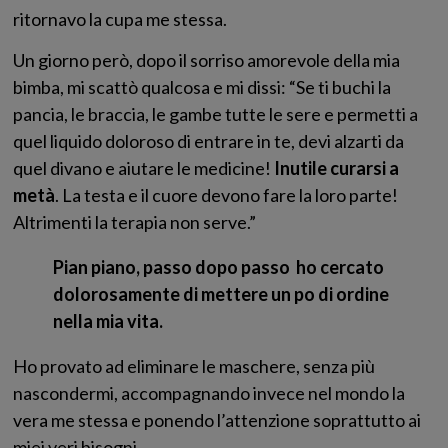
ritornavo la cupa me stessa.
Un giorno però, dopo il sorriso amorevole della mia
bimba, mi scattò qualcosa e mi dissi: “Se ti buchi la
pancia, le braccia, le gambe tutte le sere e permetti a
quel liquido doloroso di entrare in te, devi alzarti da
quel divano e aiutare le medicine!
Inutile curarsi a
metà
. La testa e il cuore devono fare la loro parte!
Altrimenti la terapia non serve.”
Pian piano, passo dopo passo ho cercato
dolorosamente di mettere un po di ordine
nella mia vita.
Ho provato ad eliminare le maschere, senza più
nascondermi, accompagnando invece nel mondo la
vera me stessa e ponendo l’attenzione soprattutto ai
miei veri bisogni.