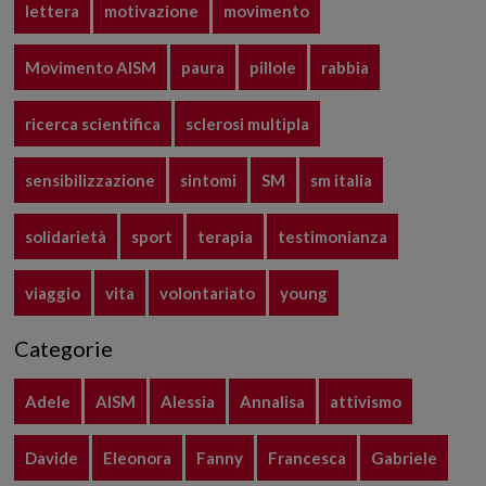
lettera
motivazione
movimento
Movimento AISM
paura
pillole
rabbia
ricerca scientifica
sclerosi multipla
sensibilizzazione
sintomi
SM
sm italia
solidarietà
sport
terapia
testimonianza
viaggio
vita
volontariato
young
Categorie
Adele
AISM
Alessia
Annalisa
attivismo
Davide
Eleonora
Fanny
Francesca
Gabriele